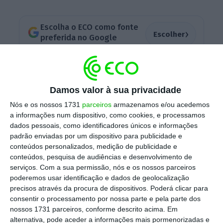
Escolha o ECO como fonte
›
Escolher
preferida no Google
Clinton diz que perdeu devido a ataque russo
Damos valor à sua privacidade
Ler Mais
Nós e os nossos 1731
parceiros
armazenamos e/ou acedemos
a informações num dispositivo, como cookies, e processamos
dados pessoais, como identificadores únicos e informações
A
versão desclassificada é até agora o
padrão enviadas por um dispositivo para publicidade e
documento público mais detalhado com os
conteúdos personalizados, medição de publicidade e
esforços russos para interferir no processo
conteúdos, pesquisa de audiências e desenvolvimento de
serviços.
Com a sua permissão, nós e os nossos parceiros
político norte-americano
, com ações que
poderemos usar identificação e dados de geolocalização
incluem a pirataria das contas de correio
precisos através da procura de dispositivos. Poderá clicar para
eletrónico do Comité Nacional Democrático e
consentir o processamento por nossa parte e pela parte dos
nossos 1731 parceiros, conforme descrito acima. Em
de lideres democratas, como Hillary Clinton
alternativa, pode aceder a informações mais pormenorizadas e