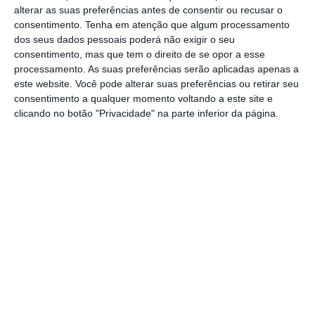
ou o seu presidente da campanha, John
alterar as suas preferências antes de consentir ou recusar o
Podesta.
consentimento.
Tenha em atenção que algum processamento
dos seus dados pessoais poderá não exigir o seu
consentimento, mas que tem o direito de se opor a esse
processamento. As suas preferências serão aplicadas apenas a
Os dirigentes russos também usaram
este website. Você pode alterar suas preferências ou retirar seu
propaganda financiada pelo Estado e
consentimento a qualquer momento voltando a este site e
clicando no botão "Privacidade" na parte inferior da página.
pagaram a agitadores para fazer comentários
indecentes e maldosos nas redes sociais,
adiantou-se no documento.
Obama avança com sanções contra a Rússia
Ler Mais
Ainda assim,
não há sugestões de que os
russos tenham influenciado as máquinas de