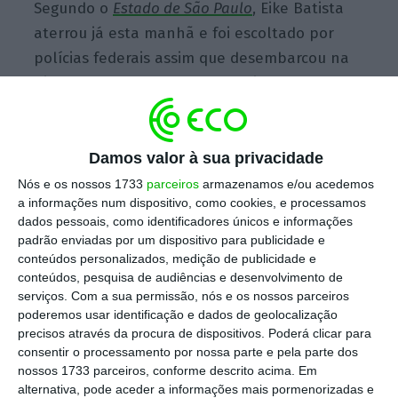
Segundo o
Estado de São Paulo
, Eike Batista
aterrou já esta manhã e foi escoltado por
polícias federais assim que desembarcou na
pista do aeroporto, de onde foi para o
Instituto Médico Legal do Brasil para fazer um
exame de corpo delito. Daí, seguiu para o
Presídio Ary Franco, no Rio de Janeiro, e
Damos valor à sua privacidade
deverá prestar um depoimento na terça-feira
.
Nós e os nossos 1733
parceiros
armazenamos e/ou acedemos
a informações num dispositivo, como cookies, e processamos
dados pessoais, como identificadores únicos e informações
padrão enviadas por um dispositivo para publicidade e
A 26 de janeiro, a Polícia Federal tentou
conteúdos personalizados, medição de publicidade e
cumprir um mandato de detenção (decretado
conteúdos, pesquisa de audiências e desenvolvimento de
serviços.
Com a sua permissão, nós e os nossos parceiros
no dia 13) de Eike Batista
, no âmbito da
poderemos usar identificação e dados de geolocalização
Operação Eficiência
, que investiga um
precisos através da procura de dispositivos. Poderá clicar para
esquema de corrupção em que o empresário
consentir o processamento por nossa parte e pela parte dos
nossos 1733 parceiros, conforme descrito acima. Em
está envolvido. Batista é acusado de ter
alternativa, pode aceder a informações mais pormenorizadas e