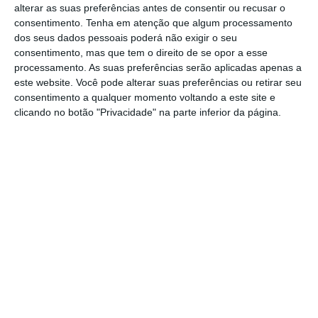
subornado Sergio Cabral, antigo governador
alterar as suas preferências antes de consentir ou recusar o
do Rio de Janeiro que agora está preso, com
consentimento.
Tenha em atenção que algum processamento
dos seus dados pessoais poderá não exigir o seu
16,5 milhões de reais (mais de 4,8 milhões de
consentimento, mas que tem o direito de se opor a esse
euros), e de ter simulado a compra e venda
processamento. As suas preferências serão aplicadas apenas a
de uma mina de ouro.
este website. Você pode alterar suas preferências ou retirar seu
consentimento a qualquer momento voltando a este site e
clicando no botão "Privacidade" na parte inferior da página.
A Operação Eficiência faz parte de uma
operação bem maior: a
Lava Jato
, nome que
foi dado a uma investigação a um esquema
bilionário de desvio e lavagem de dinheiro,
que envolve políticos e gigantes como a
petrolífera Petrobras ou as construtoras
Odebrecht e Andrade Gutierrez.
No dia em que a polícia tentou deter Eike
Batista, o empresário não estava no país,