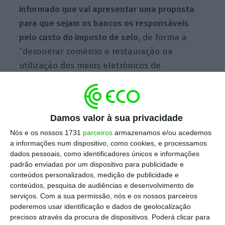
informado que vai apresentar uma proposta
para que sejam os bancos os responsáveis
pelo custo do imposto de selo
, de forma a
“desonerar comércio e restauração na
utilização dos meios eletrónicos de
pagamento”.
Escolha o ECO como fonte
›
Damos valor à sua privacidade
Escolher
preferida no Google
Nós e os nossos 1731
parceiros
armazenamos e/ou acedemos
a informações num dispositivo, como cookies, e processamos
dados pessoais, como identificadores únicos e informações
Pedro Carvalho disse esperar que mais
padrão enviadas por um dispositivo para publicidade e
partidos avancem com propostas para
conteúdos personalizados, medição de publicidade e
“clarificar, de uma vez por todas e sem
conteúdos, pesquisa de audiências e desenvolvimento de
serviços.
Com a sua permissão, nós e os nossos parceiros
qualquer margem de interpretação”, para
poderemos usar identificação e dados de geolocalização
“corrigir um comportamento totalmente
precisos através da procura de dispositivos. Poderá clicar para