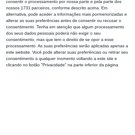
injusto e inadequado perante o que é a
consentir o processamento por nossa parte e pela parte dos
nossos 1731 parceiros, conforme descrito acima. Em
operação neste mercado”
. Em causa está
alternativa, pode aceder a informações mais pormenorizadas e
atualização para 4% de imposto de selo
alterar as suas preferências antes de consentir ou recusar o
cobrado sobre as comissões relativas a
consentimento.
Tenha em atenção que algum processamento
dos seus dados pessoais poderá não exigir o seu
pagamentos com cartões e que, considerando
consentimento, mas que tem o direito de se opor a esse
os valores de faturação de 2015, poderia
processamento. As suas preferências serão aplicadas apenas a
rondar os 3,6 milhões de euros anuais para os
este website. Você pode alterar suas preferências ou retirar seu
consentimento a qualquer momento voltando a este site e
associados da AHRESP, estimou o responsável.
clicando no botão "Privacidade" na parte inferior da página.
Comerciantes surpreendidos com imposto nos
cartões
Ler Mais
A mesma fonte acrescentou que a aceitação
de cartões como meio de pagamento deverá