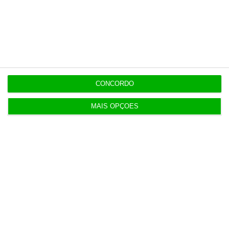
milhões
8:11
Hoje nas notícias: discriminação salarial, ferrovia
e PS
CONCORDO
8:00
Geely quer liderar a próxima geração da
MAIS OPÇÕES
mobilidade
7:07
Exército com 16,5 milhões para compra de veículos
7:07
Quem é Maurício Ribeiro, o principal acionista do
Conta Lá?