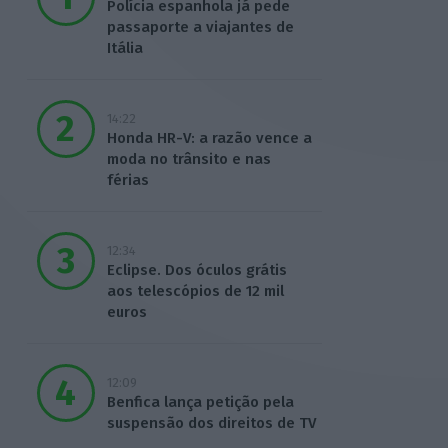
Polícia espanhola já pede
passaporte a viajantes de
Itália
14:22
Honda HR-V: a razão vence a
moda no trânsito e nas
férias
12:34
Eclipse. Dos óculos grátis
aos telescópios de 12 mil
euros
12:09
Benfica lança petição pela
suspensão dos direitos de TV