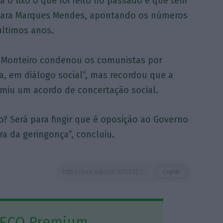
a o lixo o que foi feito no passado e que tem
 Clara Marques Mendes, apontando os números
ltimos anos.
 Monteiro condenou os comunistas por
a, em diálogo social”, mas recordou que a
umiu um acordo de concertação social.
o? Será para fingir que é oposição ao Governo
ra da geringonça”, concluiu.
https://eco.sapo.pt/2017/02/10/governo-contra-fim-da-caducidade-na-contratacao-coletiva-defendida-por-pcp-be-e-pev/
Copiar
 ECO Premium