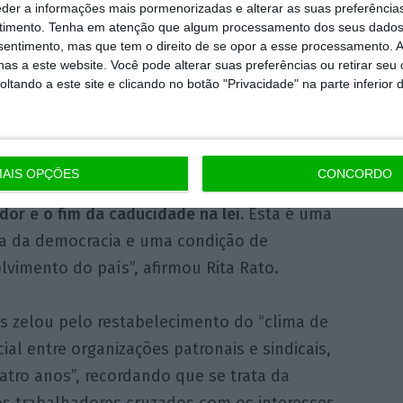
eder a informações mais pormenorizadas e alterar as suas preferência
e o fraco, é a liberdade que oprime e a lei que
timento.
Tenha em atenção que algum processamento dos seus dados
nsentimento, mas que tem o direito de se opor a esse processamento. A
troika
“, mas antes o Código do Trabalho de
as a este website. Você pode alterar suas preferências ou retirar seu
 introduziu o princípio da caducidade e
tando a este site e clicando no botão "Privacidade" na parte inferior 
to ao trabalhador”.
ar a contratação coletiva exige a reposição do
AIS OPÇÕES
CONCORDO
o do tratamento mais favorável ao
dor e o fim da caducidade na lei.
Esta é uma
ia da democracia e uma condição de
vimento do país”, afirmou Rita Rato.
s zelou pelo restabelecimento do “clima de
ial entre organizações patronais e sindicais,
atro anos”, recordando que se trata da