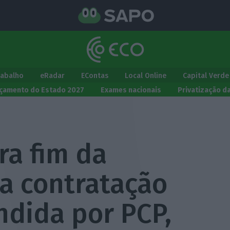
rabalho
eRadar
EContas
Local Online
Capital Verde
çamento do Estado 2027
Exames nacionais
Privatização d
ra fim da
a contratação
ndida por PCP,