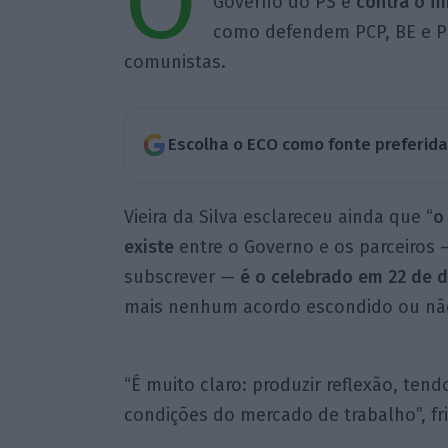
O
Governo do PS é
contra o f
como defendem PCP, BE e P
comunistas.
Escolha o ECO como fonte preferid
Vieira da Silva esclareceu ainda que “
o
existe
entre o Governo e os parceiros
subscrever —
é o celebrado em 22 de 
mais nenhum acordo escondido ou não
“É muito claro: produzir reflexão, te
condições do mercado de trabalho”, fr