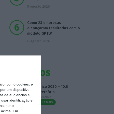
5 Agosto 2026
Como 23 empresas
alcançaram resultados com o
modelo GPTW
6 Agosto 2026
Eventos
vo, como cookies, e
Fábrica 2030 – 10.º
por um dispositivo
Aniversário
sa de audiências e
14/10/2026
usar identificação e
SAIBA MAIS
nsentir o
o acima. Em