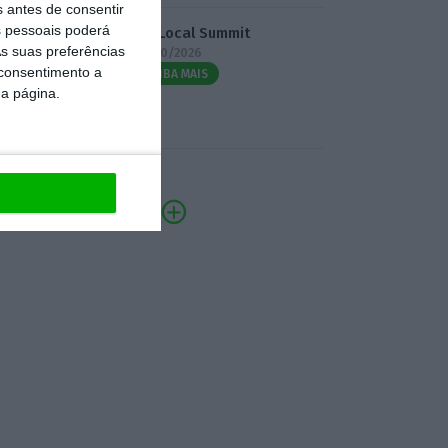
s antes de consentir
 pessoais poderá
3.º Local Summit
s suas preferências
07/10/2026
 consentimento a
SAIBA MAIS
da página.