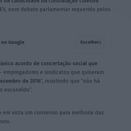
im da caducidade da contratação coletiva
EV, num debate parlamentar requerido pelos
›
a no Google
Escolher
 único acordo de concertação social que
 — empregadores e sindicatos que quiseram
dezembro de 2016
”, insistindo que “não há
 escondido”.
ndo em vista um consenso para melhoria das
isou.