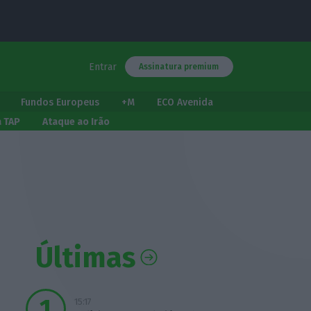
Entrar
Assinatura premium
Fundos Europeus
+M
ECO Avenida
a TAP
Ataque ao Irão
Últimas
15:17