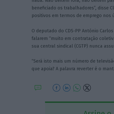
nada. Não deitem fora, não deitem par
beneficiado os trabalhadores”, disse
positivos em termos de emprego nos ú
O deputado do CDS-PP António Carlos
falarem “muito em contratação coletiv
sua central sindical (CGTP) nunca ass
“Será isto mais um número de televisã
que apoia? A palavra reverter é o mant
Assine o