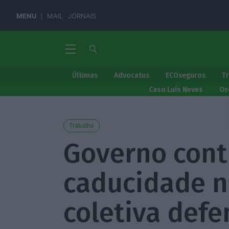
MENU
MAIL
JORNAIS
Últimas
Advocatus
ECOseguros
T
Caso Luís Neves
Or
Trabalho
Governo cont
caducidade n
coletiva defe