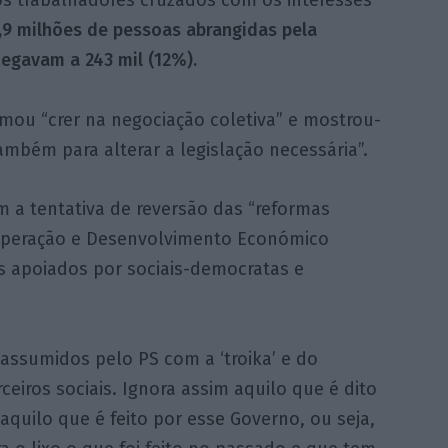
dos trabalhadores cruzados com os interesses
1,9 milhões de pessoas abrangidas pela
hegavam a 243 mil (12%).
firmou “crer na negociação coletiva” e mostrou-
ambém para alterar a legislação necessária”.
 a tentativa de reversão das “reformas
ooperação e Desenvolvimento Económico
s apoiados por sociais-democratas e
assumidos pelo PS com a ‘troika’ e do
iros sociais. Ignora assim aquilo que é dito
quilo que é feito por esse Governo, ou seja,