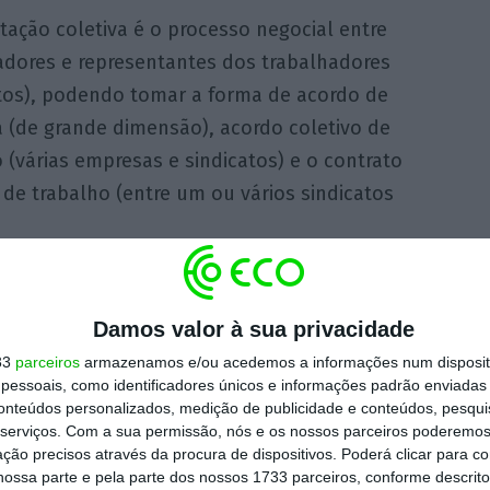
tação coletiva é o processo negocial entre
dores e representantes dos trabalhadores
atos), podendo tomar a forma de acordo de
 (de grande dimensão), acordo coletivo de
 (várias empresas e sindicatos) e o contrato
 de trabalho (entre um ou vários sindicatos
s melhores às do Código Geral do Trabalho,
issão, os períodos de trabalho diário ou
Damos valor à sua privacidade
 compensações por trabalho suplementar,
33
parceiros
armazenamos e/ou acedemos a informações num dispositi
essoais, como identificadores únicos e informações padrão enviadas 
direitos e deveres das partes e maneiras de
conteúdos personalizados, medição de publicidade e conteúdos, pesqui
serviços.
Com a sua permissão, nós e os nossos parceiros poderemos 
ção precisos através da procura de dispositivos. Poderá clicar para co
ossa parte e pela parte dos nossos 1733 parceiros, conforme descrit
e e Rita Rato referiram “a velha máxima do