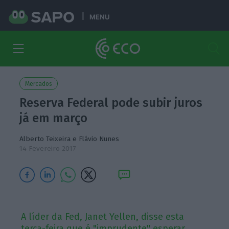
MENU
Mercados
Reserva Federal pode subir juros
já em março
Alberto Teixeira
e
Flávio Nunes
14 Fevereiro 2017
A líder da Fed, Janet Yellen, disse esta
terça-feira que é "imprudente" esperar