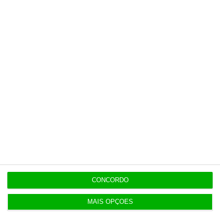
Preços o Irão continuarão a marcar rumo dos
mercados
10:10
Investidores regressam à Europa com lucros em
alta
Populares
Tumultos pós-eleições aumentam 55% sinistros
CONCORDO
da EMOSE
4 Agosto 2026
MAIS OPÇÕES