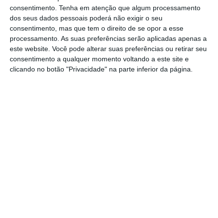
Atlântico afastaram-se dos máximos
consentimento.
Tenha em atenção que algum processamento
históricos que vinham a ser alcançados há já
dos seus dados pessoais poderá não exigir o seu
três sessões consecutivas. Assim,
os
consentimento, mas que tem o direito de se opor a esse
processamento. As suas preferências serão aplicadas apenas a
investidores começam a ver como possível
este website. Você pode alterar suas preferências ou retirar seu
uma subida das taxas de juro já em março
, se
consentimento a qualquer momento voltando a este site e
a economia continuar a evoluir ao sabor das
clicando no botão "Privacidade" na parte inferior da página.
expectativas do banco central.
As
yields
associadas às
treasuries
a dez anos
subiam mais de cinco pontos base para
2.4896, depois de mínimos de dois meses. Em
Wall Street
, o índice de referência S&P 500
agravou as perdas, seguindo a cair 0,21% para
2.323,33. Desde a última subida dos juros em
dezembro que
a Fed já tinha sinalizado que iria
apertar a política monetária
. O mercado