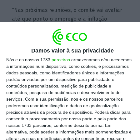
“Nas próximas reuniões, o comité vai avaliar
até que ponto o emprego e a inflação
continuam a evoluir em linha com as
expectativas e, no caso disso,
ajustamentos
às taxas de referência serão apropriados”
,
Damos valor à sua privacidade
disse Yellen, citada pela
Bloomberg.
Nós e os nossos 1733
parceiros
armazenamos e/ou acedemos
a informações num dispositivo, como cookies, e processamos
dados pessoais, como identificadores únicos e informações
padrão enviadas por um dispositivo para publicidade e
Wall Street (e o mundo) à espera de Yellen
conteúdos personalizados, medição de publicidade e
Ler Mais
conteúdos, pesquisa de audiências e desenvolvimento de
serviços.
Com a sua permissão, nós e os nossos parceiros
poderemos usar identificação e dados de geolocalização
precisos através da procura de dispositivos. Poderá clicar para
Depois das declarações, as obrigações do
consentir o processamento por nossa parte e pela parte dos
tesouro norte-americanas a dez anos
nossos 1733 parceiros, conforme descrito acima. Em
dispararam e as bolsas do lado de lá do
alternativa, pode aceder a informações mais pormenorizadas e
alterar as suas preferências antes de consentir ou recusar o