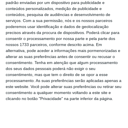
padrão enviadas por um dispositivo para publicidade e
911, a do Sport Turismo sobe ligeiramente.
conteúdos personalizados, medição de publicidade e
Uma pequena diferença que transforma a
conteúdos, pesquisa de audiências e desenvolvimento de
berlina numa carrinha para apelar as
serviços.
Com a sua permissão, nós e os nossos parceiros
poderemos usar identificação e dados de geolocalização
famílias mais apressadas.
precisos através da procura de dispositivos. Poderá clicar para
consentir o processamento por nossa parte e pela parte dos
As dimensões da nova proposta da Porsche
nossos 1733 parceiros, conforme descrito acima. Em
alternativa, pode aceder a informações mais pormenorizadas e
são as mesmas do Panamera, mas com uma
alterar as suas preferências antes de consentir ou recusar o
ligeira diferença no que respeita à altura.
consentimento.
Tenha em atenção que algum processamento
Tem mais meio centímetro, o suficiente para
dos seus dados pessoais poderá não exigir o seu
consentimento, mas que tem o direito de se opor a esse
oferecer um pouco mais de espaço para os
processamento. As suas preferências serão aplicadas apenas a
passageiros. E não apenas quatro, como no
este website. Você pode alterar suas preferências ou retirar seu
Panamera.
consentimento a qualquer momento voltando a este site e
clicando no botão "Privacidade" na parte inferior da página.