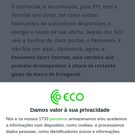
É conhecida, e reconhecida, pelo 911, mas a
Porsche tem vindo, tal como outras
fabricantes de automóveis desportivos, a
alargar o leque da sua oferta. Depois dos SUV
veio a berlina de cinco portas, o Panamera. E
não fica por aqui… Apresenta, agora,
o
Panamera Sport Tourism, uma carrinha que
promete desempenhos à altura da restante
gama da marca de Estugarda.
O Sport Tourism é, essencialmente, um
Damos valor à sua privacidade
Panamera, mas com uma traseira
Nós e os nossos 1733
parceiros
armazenamos e/ou acedemos
redesenhada.
Onde a linha de bagageira do
a informações num dispositivo, como cookies, e processamos
Panamera desce, aproximando o desenho dos
dados pessoais, como identificadores únicos e informações