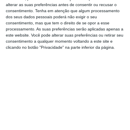
O mesmo despacho publicado em Diário da
alterar as suas preferências antes de consentir ou recusar o
República estabelece que a organização das
consentimento.
Tenha em atenção que algum processamento
comemorações é presidida pelo professor e
dos seus dados pessoais poderá não exigir o seu
consentimento, mas que tem o direito de se opor a esse
investigador Manuel Sobrinho Simões.
processamento. As suas preferências serão aplicadas apenas a
este website. Você pode alterar suas preferências ou retirar seu
Integra também “o Chefe do Estado-Maior
consentimento a qualquer momento voltando a este site e
clicando no botão "Privacidade" na parte inferior da página.
General das Forças Armadas, General Artur
Neves Pina Monteiro, o Chefe do Protocolo do
Estado, Embaixador António Almeida Lima, e
o Secretário-Geral da Presidência da
República, Dr. Arnaldo Pereira Coutinho”.
O Presidente da República, Marcelo Rebelo de
Sousa, prometeu em 22 de setembro do ano
passado, em Newark, nos Estados Unidos da
América, que iria estar com o primeiro-ministro