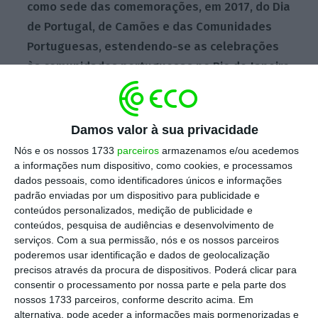
como sede das comemorações, em 2017, do Dia
de Portugal, de Camões e das Comunidades
Portuguesas, estendendo-se as celebrações
às comunidades portuguesas no Rio de Janeiro
e em São Paulo
“.
Damos valor à sua privacidade
Fonte da Presidência da República adiantou à
Nós e os nossos 1733
parceiros
armazenamos e/ou acedemos
Lusa que em 9 e 10 de junho as
a informações num dispositivo, como cookies, e processamos
comemorações decorrem no Porto, devendo
dados pessoais, como identificadores únicos e informações
padrão enviadas por um dispositivo para publicidade e
Marcelo Rebelo de Sousa viajar ainda no dia 10
conteúdos personalizados, medição de publicidade e
para o Brasil, regressando a Lisboa no dia 12
conteúdos, pesquisa de audiências e desenvolvimento de
de junho.
O primeiro-ministro, António Costa,
serviços.
Com a sua permissão, nós e os nossos parceiros
poderemos usar identificação e dados de geolocalização
também estará presente nas comemorações
precisos através da procura de dispositivos. Poderá clicar para
no Porto e no Brasil.
consentir o processamento por nossa parte e pela parte dos
nossos 1733 parceiros, conforme descrito acima. Em
alternativa, pode aceder a informações mais pormenorizadas e