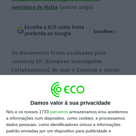
vantajoso de Malta
(acesso pago).
Escolha o ECO como fonte
›
Escolher
preferida no Google
Os documentos foram analisados pelo
consórcio EIC (European Investigative
Collaborations), do qual o Expresso e outros
12 jornais internacionais fazem parte. Os
Malta Files nascem dos milhares de ficheiros
de uma empresa de serviços corporativos em
Damos valor à sua privacidade
Malta, a Credence Corporate & Advisory
Nós e os nossos 1733
parceiros
armazenamos e/ou acedemos
Services, e de uma versão melhorada do
a informações num dispositivo, como cookies, e processamos
registo comercial de Malta obtida pelo media
dados pessoais, como identificadores únicos e informações
online The Black Sea, adianta o semanário
padrão enviadas por um dispositivo para publicidade e