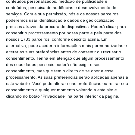
conteúdos personalizados, medição de publicidade e
português.
conteúdos, pesquisa de audiências e desenvolvimento de
serviços.
Com a sua permissão, nós e os nossos parceiros
poderemos usar identificação e dados de geolocalização
precisos através da procura de dispositivos. Poderá clicar para
Malta Files: portugueses entre os donos de 50 mil
consentir o processamento por nossa parte e pela parte dos
empresas
nossos 1733 parceiros, conforme descrito acima. Em
Ler Mais
alternativa, pode aceder a informações mais pormenorizadas e
alterar as suas preferências antes de consentir ou recusar o
consentimento.
Tenha em atenção que algum processamento
Na análise destes
dados, que vão de 1965 até
dos seus dados pessoais poderá não exigir o seu
ao final de 2016
, os jornalistas do Expresso
consentimento, mas que tem o direito de se opor a esse
descobriram que há 465 cidadãos
processamento. As suas preferências serão aplicadas apenas a
este website. Você pode alterar suas preferências ou retirar seu
portugueses acionistas de empresas em
consentimento a qualquer momento voltando a este site e
Malta. “Desses,
381 são residentes em
clicando no botão "Privacidade" na parte inferior da página.
Portugal
e
controlam de forma direta 257
empresas naquele país,
havendo ainda
89
pessoas que se registaram como portuguesas
mas moram noutros países
“, refere o