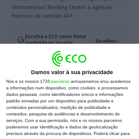
International Banking Center à agência
francesa de notícias
AFP
.
Escolha o ECO como fonte
›
Escolher
preferida no Google
2016 foi também o ano em que o Panamá
adotou várias práticas internacionais contra a
Damos valor à sua privacidade
opacidade fiscal, nomeadamente por pressão
Nós e os nossos 1733
parceiros
armazenamos e/ou acedemos
a informações num dispositivo, como cookies, e processamos
após a polémica da Panama Papers. Em
dados pessoais, como identificadores únicos e informações
causa estava a firma de advogados Mossack
padrão enviadas por um dispositivo para publicidade e
Fonseca e uma série de empresas e cidadãos
conteúdos personalizados, medição de publicidade e
conteúdos, pesquisa de audiências e desenvolvimento de
ricos que colocavam parte da sua riqueza em
serviços.
Com a sua permissão, nós e os nossos parceiros
offshores
no Panamá.
Apesar de não serem
poderemos usar identificação e dados de geolocalização
ilegais, parte destas
offshores
também era
precisos através da procura de dispositivos. Poderá clicar para