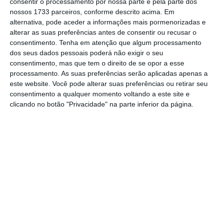
consentir o processamento por nossa parte e pela parte dos
utilizadas para a lavagem de dinheiro ou o
nossos 1733 parceiros, conforme descrito acima. Em
financiamento de terrorismo.
alternativa, pode aceder a informações mais pormenorizadas e
alterar as suas preferências antes de consentir ou recusar o
consentimento.
Tenha em atenção que algum processamento
Atualmente,
o site da OCDE
relata
várias
dos seus dados pessoais poderá não exigir o seu
consentimento, mas que tem o direito de se opor a esse
medidas incorporadas pelo sistema
processamento. As suas preferências serão aplicadas apenas a
panamenho
: o país integrou o Inclusive
este website. Você pode alterar suas preferências ou retirar seu
Framework on BEPS (um sistema para evitar a
consentimento a qualquer momento voltando a este site e
clicando no botão "Privacidade" na parte inferior da página.
evasão fiscal), em novembro, e o Multilateral
Convention on Mutual Administrative
Assistance in Tax Matters (instrumento para
aumentar a transparência fiscal), em outubro.
Em julho, dois meses dois dos Panama Papers,
já tinha adotado a Multilateral Convention
on Mutual Administrative Assistance in Tax
Matters, uma convenção para partilha de
informação entre Estados.