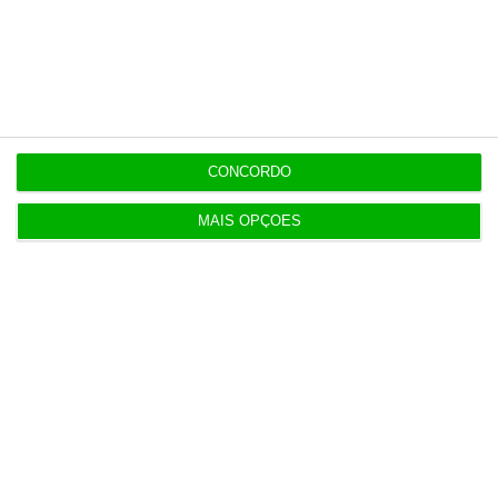
OPINIÃO
9:03
A máquina que sustenta o dólar
OPINIÃO
8:58
CONCORDO
Iceberg Ceuta
MAIS OPÇÕES
Populares
Eclipse solar, tudo o que precisa de saber
9 Agosto 2026