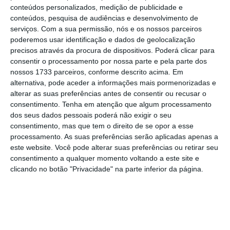
situação portuguesa depois desse anúncio,
a
conteúdos personalizados, medição de publicidade e
agência de
rating
escreve que o Governo
conteúdos, pesquisa de audiências e desenvolvimento de
serviços.
Com a sua permissão, nós e os nossos parceiros
português terá ainda mais restrições
poderemos usar identificação e dados de geolocalização
orçamentais ao passar para o braço
precisos através da procura de dispositivos. Poderá clicar para
preventivo do Pacto de Estabilidade e
consentir o processamento por nossa parte e pela parte dos
nossos 1733 parceiros, conforme descrito acima. Em
Crescimento
. Em causa estão duas metas:
alternativa, pode aceder a informações mais pormenorizadas e
um excedente orçamental estrutural de
alterar as suas preferências antes de consentir ou recusar o
0,25% do PIB e a aceleração do peso da dívida
consentimento.
Tenha em atenção que algum processamento
dos seus dados pessoais poderá não exigir o seu
pública, que atualmente supera os 130%.
consentimento, mas que tem o direito de se opor a esse
processamento. As suas preferências serão aplicadas apenas a
este website. Você pode alterar suas preferências ou retirar seu
consentimento a qualquer momento voltando a este site e
Costa: “A margem que nós agora ganhamos é
clicando no botão "Privacidade" na parte inferior da página.
estreita”
Ler Mais
Do lado da consolidação orçamental, ainda