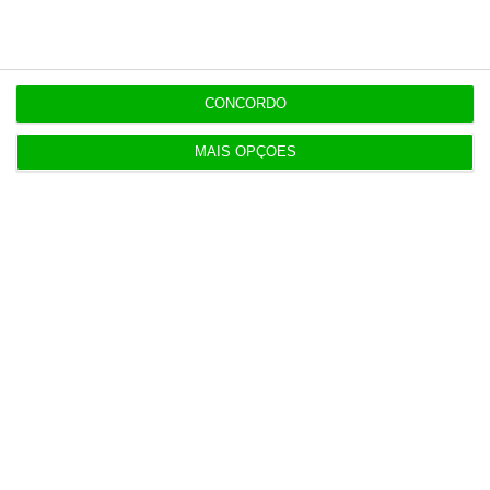
11:35
“Não está em causa a averiguação política” a Luís
Neves
CONCORDO
11:32
MAIS OPÇÕES
Custo para construir uma casa nova aumenta
7,2%
11:25
NATO abre candidaturas para piloto para indústria
de defesa
11:19
Abono pré-natal já pode ser atribuído de forma
automática