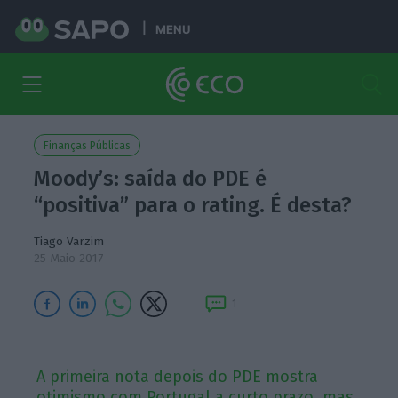
MENU
Finanças Públicas
Moody’s: saída do PDE é
“positiva” para o rating. É desta?
Tiago Varzim
25 Maio 2017
1
A primeira nota depois do PDE mostra
otimismo com Portugal a curto prazo, mas