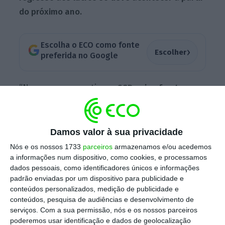
do próximo ano.
Escolha o ECO como fonte
›
Escolher
preferida no Google
“Na nossa perspetiva, a
CGD vai enfrentar um
desafio na redução significativa do rácio de
NPL [malparado] nos próximos 12 a 18 meses
“,
explica a Moody’s, num comunicado. Isto, diz a
Damos valor à sua privacidade
agência de notação, “na ausência de
Nós e os nossos 1733
parceiros
armazenamos e/ou acedemos
qualquer venda expressiva de empréstimos
a informações num dispositivo, como cookies, e processamos
dados pessoais, como identificadores únicos e informações
em incumprimento, considerando as
padrão enviadas por um dispositivo para publicidade e
perspetivas económicas ainda modestas para
conteúdos personalizados, medição de publicidade e
o país”.
conteúdos, pesquisa de audiências e desenvolvimento de
serviços.
Com a sua permissão, nós e os nossos parceiros
poderemos usar identificação e dados de geolocalização