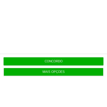
Buffett regressa às compras e fecha dois grandes
negócios
14:07
Luís Neves “desejoso de conhecer resultados da
auditoria”
13:54
Jeff Bezos perto de comprar participação no
Liverpool
CONCORDO
MAIS OPÇÕES
13:39
Prémio salarial de 2026 começa a ser pago hoje
aos jovens