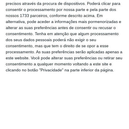
precisos através da procura de dispositivos. Poderá clicar para
consentir o processamento por nossa parte e pela parte dos
"A CGD vai enfrentar um desafio na
nossos 1733 parceiros, conforme descrito acima. Em
redução significativa do rácio de NPL
alternativa, pode aceder a informações mais pormenorizadas e
[malparado] nos próximos 12 a 18
alterar as suas preferências antes de consentir ou recusar o
meses, na ausência de qualquer
consentimento.
Tenha em atenção que algum processamento
venda expressiva de empréstimos
dos seus dados pessoais poderá não exigir o seu
consentimento, mas que tem o direito de se opor a esse
em incumprimento, considerando as
processamento. As suas preferências serão aplicadas apenas a
perspetivas económicas ainda
este website. Você pode alterar suas preferências ou retirar seu
modestas para o país.”
consentimento a qualquer momento voltando a este site e
clicando no botão "Privacidade" na parte inferior da página.
Moody's
Até ao final de março, a
CGD reportou um
rácio de crédito malparado de 15,4%, face a
15,8% até ao final do ano passado,
o que
“compara de forma pouco favorável com os
maiores bancos europeus”, nota.