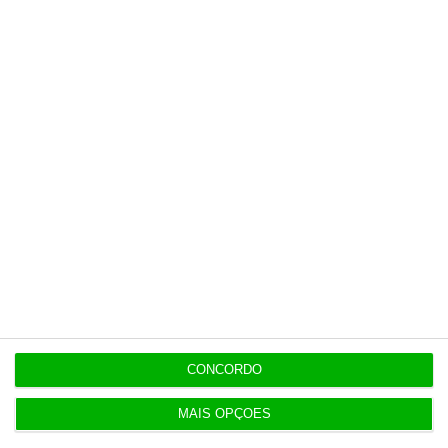
19:20
Amigo de Neves também fez obra para diretor
financeiro da PJ
19:14
Fecho de fábrica de calçado em Gaia atira 54 para
desemprego
Populares
CONCORDO
Serão os salários apenas a ponta de um
icebergue?
MAIS OPÇÕES
3 Agosto 2026