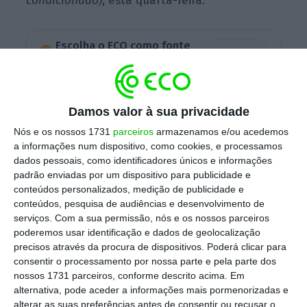
condicionado)
, esta quarta-feira.
Escolha o ECO como fonte
›
Escolher
preferida no Google
O alargamento da descida do IVA às bebidas
Damos valor à sua privacidade
ainda não abrangidas está dependente das
Nós e os nossos 1731
parceiros
armazenamos e/ou acedemos
conclusões de um grupo de trabalho que
a informações num dispositivo, como cookies, e processamos
está a acompanhar os efeitos da redução
dados pessoais, como identificadores únicos e informações
padrão enviadas por um dispositivo para publicidade e
para 13% dos restantes produtos.
Este grupo,
conteúdos personalizados, medição de publicidade e
constituído há dez meses, deveria apresentar
conteúdos, pesquisa de audiências e desenvolvimento de
relatórios de seis em seis meses, mas ainda
serviços.
Com a sua permissão, nós e os nossos parceiros
poderemos usar identificação e dados de geolocalização
não apresentou qualquer relatório.
precisos através da procura de dispositivos. Poderá clicar para
consentir o processamento por nossa parte e pela parte dos
nossos 1731 parceiros, conforme descrito acima. Em
Ao
Público,
o Ministério das Finanças assegura
alternativa, pode aceder a informações mais pormenorizadas e
alterar as suas preferências antes de consentir ou recusar o