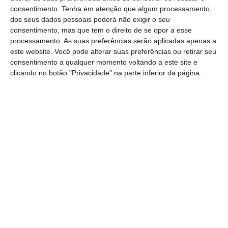
que o “estudo está a ser feito” dentro dos
consentimento.
Tenha em atenção que algum processamento
prazos, mas não revela se pretende cumprir
dos seus dados pessoais poderá não exigir o seu
com a intenção de alargar a redução do IVA
consentimento, mas que tem o direito de se opor a esse
processamento. As suas preferências serão aplicadas apenas a
aos serviços de bebida ainda este ano
. “Não
este website. Você pode alterar suas preferências ou retirar seu
serão divulgados resultados preliminares que
consentimento a qualquer momento voltando a este site e
possam condicionar uma correta avaliação do
clicando no botão "Privacidade" na parte inferior da página.
impacto da medida”, diz o gabinete de Mário
Centeno ao mesmo jornal.
A redução da taxa de IVA para a restauração
de 23% para 13% implicou uma perda de
receita de cerca de 175 milhões de euros,
segundo os cálculos apresentados pelo
Governo no último Orçamento do Estado.
Para já, apenas os serviços de alimentação,
cafetaria e água lisa beneficiam desta