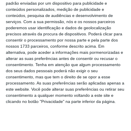
António Horta Osório, presidente executivo do Lloyds, num
padrão enviadas por um dispositivo para publicidade e
almoço organizado pela Câmara de Comércio.
conteúdos personalizados, medição de publicidade e
Paula Nunes
conteúdos, pesquisa de audiências e desenvolvimento de
serviços.
Com a sua permissão, nós e os nossos parceiros
poderemos usar identificação e dados de geolocalização
“
O [crédito] malparado devia ser reciclado, no
precisos através da procura de dispositivos. Poderá clicar para
sentido de os ativos serem vendidos” a quem
consentir o processamento por nossa parte e pela parte dos
sabe geri-los
, nota Horta Osório. O gestor
nossos 1733 parceiros, conforme descrito acima. Em
alternativa, pode aceder a informações mais pormenorizadas e
defende que este é ainda um dos principais
alterar as suas preferências antes de consentir ou recusar o
problemas que a banca tem por resolver.
consentimento.
Tenha em atenção que algum processamento
“Portugal está muito pior que Espanha e que a
dos seus dados pessoais poderá não exigir o seu
consentimento, mas que tem o direito de se opor a esse
média europeia”
, relembra. D
eclarações que
processamento. As suas preferências serão aplicadas apenas a
são feitas depois de o Governo já ter
este website. Você pode alterar suas preferências ou retirar seu
apresentado uma proposta para o malparado
consentimento a qualquer momento voltando a este site e
clicando no botão "Privacidade" na parte inferior da página.
aos três bancos portugueses com níveis mais
elevados
destes empréstimos em
incumprimento. As instituições financeiras
vão agora analisar a solução apresentada