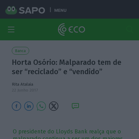
MENU
Banca
Horta Osório: Malparado tem de
ser “reciclado” e “vendido”
Rita Atalaia
22 Junho 2017
O presidente do Lloyds Bank realça que o
malparado continua a ser um dos maiores