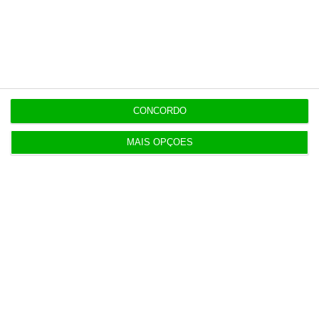
Últimas
21:14
Espanha repõe controlos fronteiriços a viajantes
CONCORDO
de Itália
MAIS OPÇÕES
21:10
Seguro promulga decreto para regime de
heranças indivisas
20:14
Bola da ‘mão de deus’ de Maradona em leilão por
dois milhões