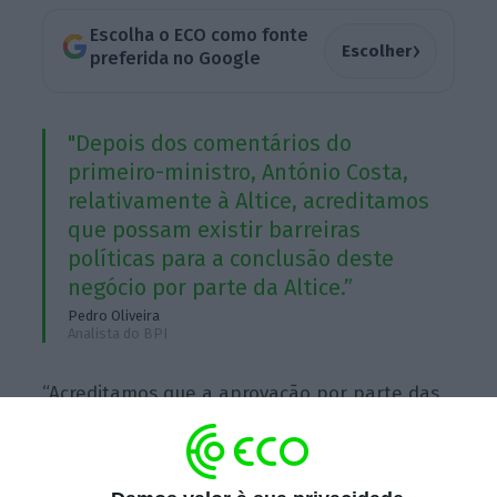
Escolha o ECO como fonte
›
Escolher
preferida no Google
"Depois dos comentários do
primeiro-ministro, António Costa,
relativamente à Altice, acreditamos
que possam existir barreiras
políticas para a conclusão deste
negócio por parte da Altice.”
Pedro Oliveira
Analista do BPI
“Acreditamos que a aprovação por parte das
autoridades portuguesas arrastar o processo,
sendo que não afastamos a possibilidade de
haver uma investigação aprofundada à