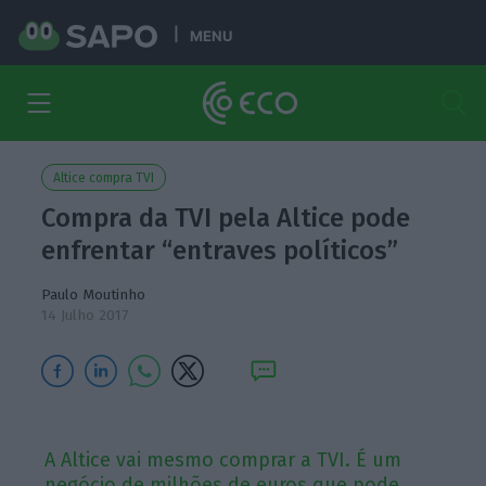
MENU
Altice compra TVI
Compra da TVI pela Altice pode
enfrentar “entraves políticos”
Paulo Moutinho
14 Julho 2017
A Altice vai mesmo comprar a TVI. É um
negócio de milhões de euros que pode