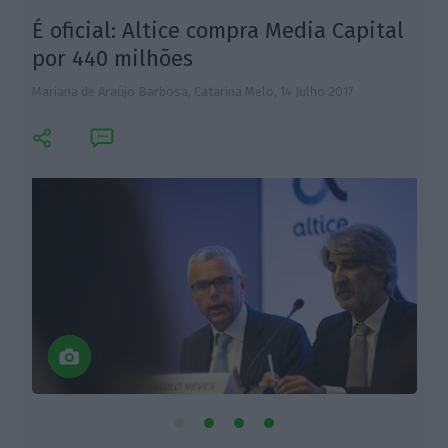
É oficial: Altice compra Media Capital
por 440 milhões
Mariana de Araújo Barbosa, Catarina Melo,
14 Julho 2017
M