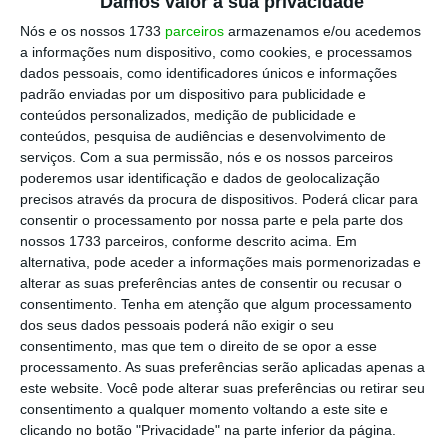
Damos valor à sua privacidade
operação que pode criar barreiras ao
Nós e os nossos 1733
parceiros
armazenamos e/ou acedemos
negócio”, refere o analista Pedro Oliveira, do
a informações num dispositivo, como cookies, e processamos
BPI.
“Qualquer investigação à operação
dados pessoais, como identificadores únicos e informações
padrão enviadas por um dispositivo para publicidade e
deverá ser sempre limitada”, diz, por seu lado,
conteúdos personalizados, medição de publicidade e
o Haitong, notando que haverá sempre a
conteúdos, pesquisa de audiências e desenvolvimento de
obrigação de acesso de terceiros à TVI, da
serviços.
Com a sua permissão, nós e os nossos parceiros
poderemos usar identificação e dados de geolocalização
Media Capital.
precisos através da procura de dispositivos. Poderá clicar para
consentir o processamento por nossa parte e pela parte dos
nossos 1733 parceiros, conforme descrito acima. Em
alternativa, pode aceder a informações mais pormenorizadas e
É oficial: Altice compra Media Capital por 440
alterar as suas preferências antes de consentir ou recusar o
milhões
consentimento.
Tenha em atenção que algum processamento
Ler Mais
dos seus dados pessoais poderá não exigir o seu
consentimento, mas que tem o direito de se opor a esse
processamento. As suas preferências serão aplicadas apenas a
Se em termos de concorrência podem existir
este website. Você pode alterar suas preferências ou retirar seu
barreiras, embora nada que os analistas
consentimento a qualquer momento voltando a este site e
clicando no botão "Privacidade" na parte inferior da página.
considerem excecional,
há o risco de surgirem