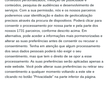
à CGD e à Comissão do Mercado de Valores
conteúdos, pesquisa de audiências e desenvolvimento de
Mobiliários (CMVM). Assim, para o PSD, “a
serviços.
Com a sua permissão, nós e os nossos parceiros
comissão de inquérito ainda não terminou” e
poderemos usar identificação e dados de geolocalização
precisos através da procura de dispositivos. Poderá clicar para
“não é possível retirar conclusões válidas
consentir o processamento por nossa parte e pela parte dos
nem consequências dos factos apurados”.
nossos 1731 parceiros, conforme descrito acima. Em
alternativa, pode aceder a informações mais pormenorizadas e
alterar as suas preferências antes de consentir ou recusar o
consentimento.
Tenha em atenção que algum processamento
Relatório final da CGD já admite pressões e erros
dos seus dados pessoais poderá não exigir o seu
de gestão
consentimento, mas que tem o direito de se opor a esse
Ler Mais
processamento. As suas preferências serão aplicadas apenas a
este website. Você pode alterar suas preferências ou retirar seu
consentimento a qualquer momento voltando a este site e
O líder parlamentar do PSD deixa por isso em
clicando no botão "Privacidade" na parte inferior da página.
aberto a
possibilidade de propor a criação de
uma nova comissão
, ainda que não confirme
que o partido vai fazer este pedido. “Sendo
esta uma comissão cujos trabalhos não