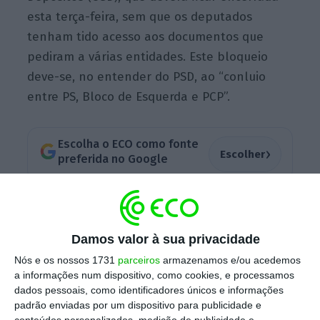
esta terça-feira, sem que os deputados
tenham tido acesso aos documentos que
pediram a várias entidades. Este bloqueio
deve-se, no entender do PSD, ao “conluio
entre PS, Bloco de Esquerda e PCP”.
Escolha o ECO como fonte
›
Escolher
preferida no Google
Em conferência de imprensa, esta manhã,
Luís Montenegro fez saber que
o PSD vai
Damos valor à sua privacidade
votar contra o relatório final
, que considera
Nós e os nossos 1731
parceiros
armazenamos e/ou acedemos
ser um “pseudo-relatório”, já que os
a informações num dispositivo, como cookies, e processamos
deputados não chegaram a ter acesso à
dados pessoais, como identificadores únicos e informações
documentação pedida ao Banco de Portugal,
padrão enviadas por um dispositivo para publicidade e
conteúdos personalizados, medição de publicidade e