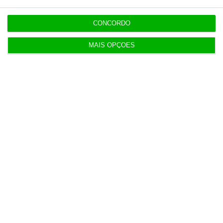
22:18
Portugal com 680 óbitos em excesso em três
CONCORDO
períodos do verão
MAIS OPÇÕES
22:16
Seguro: “inaceitável” que Estado se demita do
apoio social
20:27
Praias com “impactos significativos” devido ao
mau tempo
20:24
Vending de Oliveira do Bairro compra fábrica de
copos e café