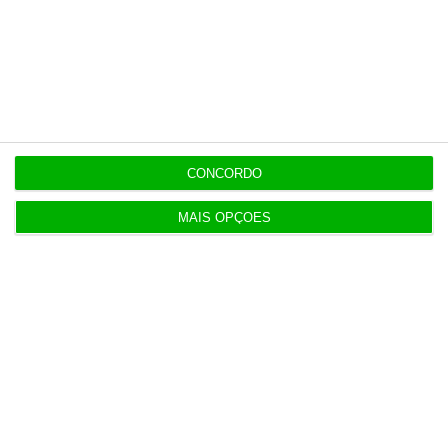
13:12
Oposição endurece tom contra Luís Neves
12:55
DST foi escolhida por PJ e MAI por ter “o preço
mais baixo”
CONCORDO
MAIS OPÇÕES
Populares
Natixis quer atingir mil trabalhadores em Lisboa
em 2028. No Porto ruma a 3.500
3 Agosto 2026