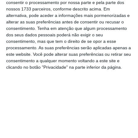
consentir o processamento por nossa parte e pela parte dos
Ler Mais
nossos 1733 parceiros, conforme descrito acima. Em
alternativa, pode aceder a informações mais pormenorizadas e
alterar as suas preferências antes de consentir ou recusar o
“Determina-se o encerramento do inquérito
consentimento.
Tenha em atenção que algum processamento
dos seus dados pessoais poderá não exigir o seu
no prazo de dez meses”, diz o despacho
consentimento, mas que tem o direito de se opor a esse
emitido pela procurador-geral a 12 de julho e
processamento. As suas preferências serão aplicadas apenas a
citado pelo canal público. O prazo “só poderá
este website. Você pode alterar suas preferências ou retirar seu
consentimento a qualquer momento voltando a este site e
ser progorrado, a título excecional, mediante
clicando no botão "Privacidade" na parte inferior da página.
o requerimento do magistrado titular”, lê-se
ainda no mesmo documento.
Em causa neste caso estão
suspeitas de
corrupção ativa e passiva e participação
económica em negócio
, no âmbito da
introdução de compensações financeiras no
setor elétrico nacional no período entre 2004