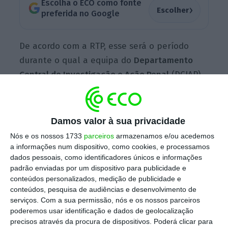
Escolha o ECO como fonte
›
Escolher
preferida no Google
De acordo com a RTP, esse será o período
durante o qual a equipa do
Departamento
Central de Investigação e Ação Penal
(DCIAP)
terá de concluir o inquérito, sendo que o
limite poderá ser prolongado se o procurador
pedir e justificar a necessidade de extensão
Damos valor à sua privacidade
das investigações ao caso dos contratos de
Nós e os nossos 1733
parceiros
armazenamos e/ou acedemos
Custos de Manutenção do Equilíbrio
a informações num dispositivo, como cookies, e processamos
dados pessoais, como identificadores únicos e informações
Contratual
(CMEC), estabelecidos entre o
padrão enviadas por um dispositivo para publicidade e
Estado e a EDP na última década.
conteúdos personalizados, medição de publicidade e
conteúdos, pesquisa de audiências e desenvolvimento de
serviços.
Com a sua permissão, nós e os nossos parceiros
poderemos usar identificação e dados de geolocalização
precisos através da procura de dispositivos. Poderá clicar para
CMEC: O que são e como se voltaram contra a EDP