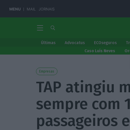
MENU
MAIL
JORNAIS
Últimas
Advocatus
ECOseguros
T
Caso Luís Neves
Or
Empresas
TAP atingiu 
sempre com 1
passageiros 