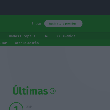
Entrar
Assinatura premium
Fundos Europeus
+M
ECO Avenida
a TAP
Ataque ao Irão
Últimas
21:14