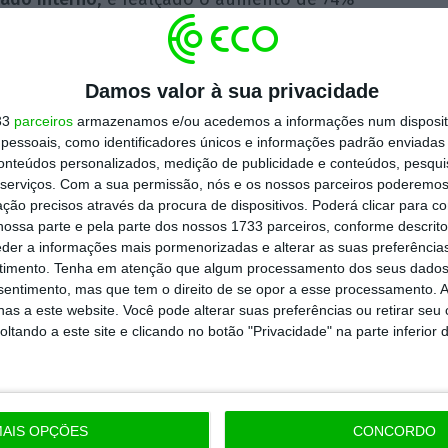
ro de passageiros transportados para os
 o que se traduziu em mais 17 mil a viajarem
s da TAP para o arquipélago.
Damos valor à sua privacidade
33
parceiros
armazenamos e/ou acedemos a informações num dispositi
essoais, como identificadores únicos e informações padrão enviadas 
se das taxas de ocupação (load factor), a TAP
conteúdos personalizados, medição de publicidade e conteúdos, pesqui
istou-se no mercado da América do Sul, com
serviços.
Com a sua permissão, nós e os nossos parceiros poderemos 
ção precisos através da procura de dispositivos. Poderá clicar para co
da de 4,6 pontos percentuais face a julho de
ossa parte e pela parte dos nossos 1733 parceiros, conforme descrit
eder a informações mais pormenorizadas e alterar as suas preferência
timento.
Tenha em atenção que algum processamento dos seus dados
nsentimento, mas que tem o direito de se opor a esse processamento. A
éscimo, mas de 6,4 pontos percentuais face
as a este website. Você pode alterar suas preferências ou retirar seu
e 82%.
tando a este site e clicando no botão "Privacidade" na parte inferior 
https://eco.sapo.pt/2017/08/09/tap-atingiu-melhor-mes-de-sempre-com-14-milhoes-de-passageiros-e-ocupacao-de-863/
Copiar
AIS OPÇÕES
CONCORDO