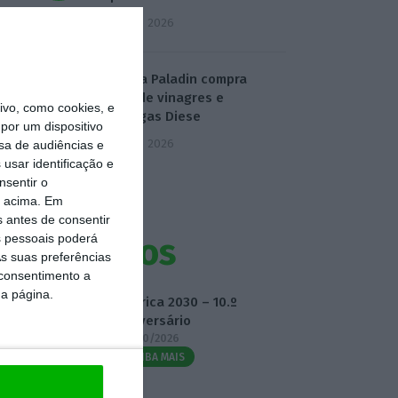
5 Agosto 2026
Dona da Paladin compra
marca de vinagres e
vo, como cookies, e
manteigas Diese
por um dispositivo
5 Agosto 2026
sa de audiências e
usar identificação e
nsentir o
o acima. Em
s antes de consentir
 pessoais poderá
Eventos
s suas preferências
 consentimento a
da página.
Fábrica 2030 – 10.º
Aniversário
14/10/2026
SAIBA MAIS