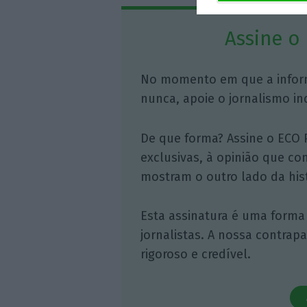
Assine o
No momento em que a infor
nunca, apoie o jornalismo in
De que forma? Assine o ECO 
exclusivas, à opinião que co
mostram o outro lado da hist
Esta assinatura é uma forma
jornalistas. A nossa contrap
rigoroso e credível.