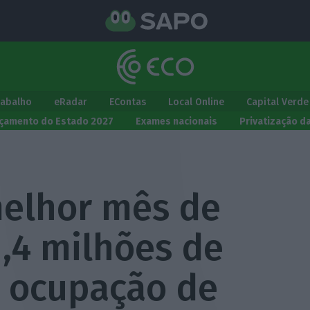
rabalho
eRadar
EContas
Local Online
Capital Verde
çamento do Estado 2027
Exames nacionais
Privatização d
melhor mês de
,4 milhões de
e ocupação de