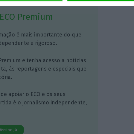
 ECO Premium
mação é mais importante do que
dependente e rigoroso.
Premium e tenha acesso a notícias
nta, às reportagens e especiais que
ória.
 de apoiar o ECO e os seus
artida é o jornalismo independente,
Assine já