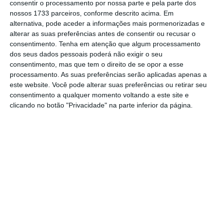
consentir o processamento por nossa parte e pela parte dos
nossos 1733 parceiros, conforme descrito acima. Em
alternativa, pode aceder a informações mais pormenorizadas e
alterar as suas preferências antes de consentir ou recusar o
consentimento.
Tenha em atenção que algum processamento
dos seus dados pessoais poderá não exigir o seu
consentimento, mas que tem o direito de se opor a esse
processamento. As suas preferências serão aplicadas apenas a
este website. Você pode alterar suas preferências ou retirar seu
consentimento a qualquer momento voltando a este site e
clicando no botão "Privacidade" na parte inferior da página.
Os selos já estão disponíveis nas lojas CTT e
online
.
Os selos estão disponíveis numa
versão gomada (os selos tradicionais) e na
versão de selos autoadesivos. Os correios de
Portugal lançam dois blocos filatélicos nos