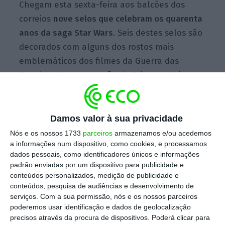
Chegam esta sexta-feira aos balcões dos
correios
nove selos que celebram os quarenta
anos da saga Star Wars
. Seis destes selos são
decorados com alguns dos rostos mais
emblemáticos dos filmes da Guerra das
Estrelas. Os retratos são da Princesa Leia,
Luke Skywalker, Han Solo, Chewbacca, Darth
Vader e Mestre Yoda. São lançados ainda
outros três modelos dedicados a três dos
Damos valor à sua privacidade
filmes da série. É uma edição limitada: o
Nós e os nossos 1733
parceiros
armazenamos e/ou acedemos
a informações num dispositivo, como cookies, e processamos
primeiro conjunto conta 130.000 exemplares
dados pessoais, como identificadores únicos e informações
de cada selo e o segundo conta apenas
padrão enviadas por um dispositivo para publicidade e
30.000.
conteúdos personalizados, medição de publicidade e
conteúdos, pesquisa de audiências e desenvolvimento de
serviços.
Com a sua permissão, nós e os nossos parceiros
poderemos usar identificação e dados de geolocalização
precisos através da procura de dispositivos. Poderá clicar para