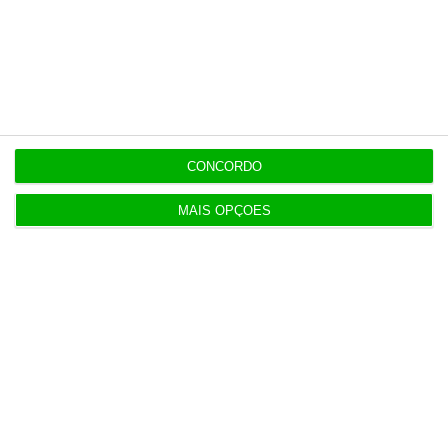
13:48
Economia dos EUA desilude e perde 23 mil
empregos em julho
13:12
CONCORDO
Oposição endurece tom contra Luís Neves
MAIS OPÇÕES
12:55
DST foi escolhida por PJ e MAI por ter “o preço
mais baixo”