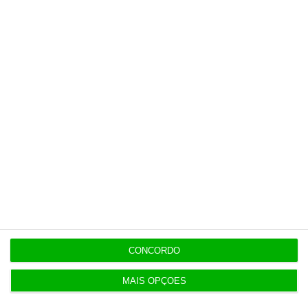
tenha acesso a notícias exclusivas, à
opinião que conta, às reportagens e
especiais que mostram o outro lado da
história.
Esta assinatura é uma forma de apoiar
o ECO e os seus jornalistas. A nossa
contrapartida é o jornalismo
independente, rigoroso e credível.
Assine já
Veja todos os planos
CONCORDO
MAIS OPÇÕES