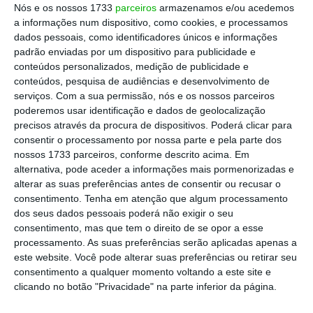
nós enfrentamos”, enfatizou o secretário de
Nós e os nossos 1733
parceiros
armazenamos e/ou acedemos
Estado responsável pelas negociações do
a informações num dispositivo, como cookies, e processamos
dados pessoais, como identificadores únicos e informações
OE2018 com os partidos que
padrão enviadas por um dispositivo para publicidade e
parlamentarmente apoiam o Governo
conteúdos personalizados, medição de publicidade e
socialista.
conteúdos, pesquisa de audiências e desenvolvimento de
serviços.
Com a sua permissão, nós e os nossos parceiros
poderemos usar identificação e dados de geolocalização
Há um OE para fechar. O que falta cumprir dos
precisos através da procura de dispositivos. Poderá clicar para
acordos?
consentir o processamento por nossa parte e pela parte dos
nossos 1733 parceiros, conforme descrito acima. Em
Ler Mais
alternativa, pode aceder a informações mais pormenorizadas e
alterar as suas preferências antes de consentir ou recusar o
consentimento.
Tenha em atenção que algum processamento
Por isso, Pedro Nuno Santos explica que “
esse
dos seus dados pessoais poderá não exigir o seu
avanço” em termos orçamentais tem que ser
consentimento, mas que tem o direito de se opor a esse
feito com sustentabilidade e com
processamento. As suas preferências serão aplicadas apenas a
este website. Você pode alterar suas preferências ou retirar seu
responsabilidade
, não adiantando valores em
consentimento a qualquer momento voltando a este site e
termos, por exemplo, do alívio fiscal.
clicando no botão "Privacidade" na parte inferior da página.