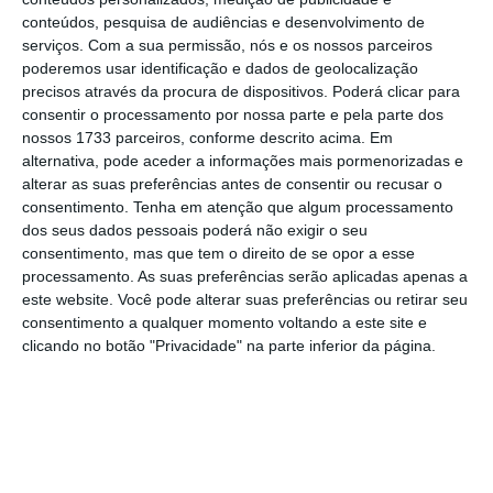
conteúdos, pesquisa de audiências e desenvolvimento de
serviços.
Com a sua permissão, nós e os nossos parceiros
Operação Marquês: DCIAP tem de dar update em 45
poderemos usar identificação e dados de geolocalização
dias
precisos através da procura de dispositivos. Poderá clicar para
consentir o processamento por nossa parte e pela parte dos
Ler Mais
nossos 1733 parceiros, conforme descrito acima. Em
alternativa, pode aceder a informações mais pormenorizadas e
alterar as suas preferências antes de consentir ou recusar o
O antigo primeiro-ministro José Sócrates é um
consentimento.
Tenha em atenção que algum processamento
dos 31 arguidos – 22 singulares e nove
dos seus dados pessoais poderá não exigir o seu
empresas -, e está indiciado por fraude fiscal
consentimento, mas que tem o direito de se opor a esse
processamento. As suas preferências serão aplicadas apenas a
qualificada, corrupção e branqueamento de
este website. Você pode alterar suas preferências ou retirar seu
capitais.
consentimento a qualquer momento voltando a este site e
clicando no botão "Privacidade" na parte inferior da página.
Entre os arguidos estão também Armando
Vara, ex-administrador da CGD e antigo
ministro socialista, Carlos Santos Silva,
empresário e amigo do ex-primeiro-ministro,