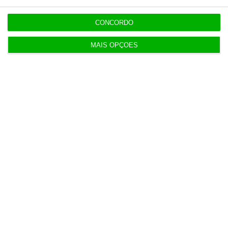
9:00
CONCORDO
Cada euro de impostos da cerveja gera 37 euros
para o Estado
MAIS OPÇÕES
8:49
Notas da 2.ª fase e reapreciações saem hoje
8:22
Galp reclama “tratamento equitativo” após nova
taxa
7:55
Portugueses compram mais de seis pares de
calçado por ano