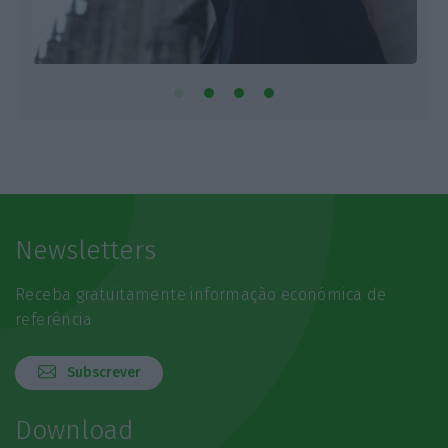
Newsletters
Receba gratuitamente informação económica de
referência
Subscrever
Download