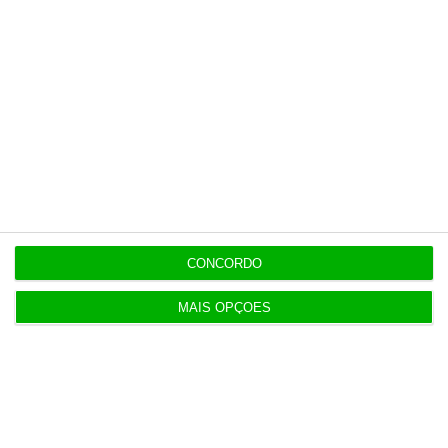
independente, rigoroso e credível.
Assine já
Veja todos os planos
Últimas
CONCORDO
MAIS OPÇÕES
21:14
Espanha repõe controlos fronteiriços a viajantes
de Itália
21:10