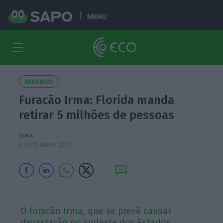
MENU
Atualidade
Furacão Irma: Florida manda
retirar 5 milhões de pessoas
Lusa
9 Setembro 2017
O furacão Irma, que se prevê causar
devastação no sudeste dos Estados