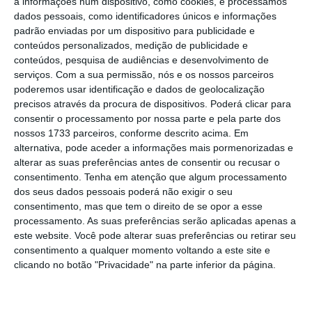
a informações num dispositivo, como cookies, e processamos
dados pessoais, como identificadores únicos e informações
Scott ordenou na noite de quinta-feira, e até
padrão enviadas por um dispositivo para publicidade e
segunda-feira, o encerramento de todas as
conteúdos personalizados, medição de publicidade e
escolas e universidades públicas para que
conteúdos, pesquisa de audiências e desenvolvimento de
serviços.
Com a sua permissão, nós e os nossos parceiros
possam estar disponíveis como abrigos.
poderemos usar identificação e dados de geolocalização
precisos através da procura de dispositivos. Poderá clicar para
Mesmo assim, muitos centros de acolhimento
consentir o processamento por nossa parte e pela parte dos
nossos 1733 parceiros, conforme descrito acima. Em
no condado de Miami-Dade e Broward
alternativa, pode aceder a informações mais pormenorizadas e
fecharam portas na sexta-feira depois de
alterar as suas preferências antes de consentir ou recusar o
terem atingido a capacidade máxima.
consentimento.
Tenha em atenção que algum processamento
dos seus dados pessoais poderá não exigir o seu
consentimento, mas que tem o direito de se opor a esse
Entre quinta e sexta-feira as estradas
processamento. As suas preferências serão aplicadas apenas a
estaduais com direção a norte registaram
este website. Você pode alterar suas preferências ou retirar seu
consentimento a qualquer momento voltando a este site e
engarrafamentos, naquele que é já
clicando no botão "Privacidade" na parte inferior da página.
considerado um êxodo sem precedentes de
residentes e turistas.