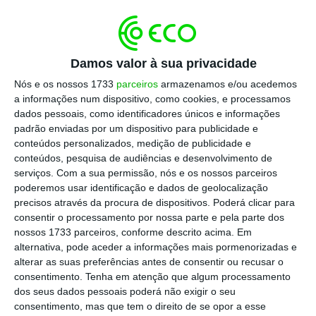
que os responsáveis do Novo Banco parecem
estar a ignorar. Ou então é um sinal de
confiança da parte deles…
Damos valor à sua privacidade
Nós e os nossos 1733
parceiros
armazenamos e/ou acedemos
Novobanco
a informações num dispositivo, como cookies, e processamos
Mais notícias sobre o banco de
dados pessoais, como identificadores únicos e informações
transição
padrão enviadas por um dispositivo para publicidade e
Ver Perfil
conteúdos personalizados, medição de publicidade e
conteúdos, pesquisa de audiências e desenvolvimento de
serviços.
Com a sua permissão, nós e os nossos parceiros
“Na verdade, estou um pouco perdido neste
poderemos usar identificação e dados de geolocalização
caso.
Os responsáveis do Novo Banco parecem
precisos através da procura de dispositivos. Poderá clicar para
consentir o processamento por nossa parte e pela parte dos
muito convencidos (ou desconhecedores) em
nossos 1733 parceiros, conforme descrito acima. Em
relação ao resultado destes encontros.
Como
alternativa, pode aceder a informações mais pormenorizadas e
eu atuo como fiduciário do dinheiro dos meus
alterar as suas preferências antes de consentir ou recusar o
consentimento.
Tenha em atenção que algum processamento
clientes, eu não posso recomendar
dos seus dados pessoais poderá não exigir o seu
investimentos em bancos ou países que se
consentimento, mas que tem o direito de se opor a esse