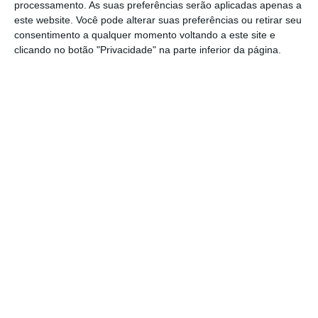
comportam assim com os seus investidores”,
processamento. As suas preferências serão aplicadas apenas a
este website. Você pode alterar suas preferências ou retirar seu
frisou Felsenheimer.
consentimento a qualquer momento voltando a este site e
clicando no botão "Privacidade" na parte inferior da página.
"É como se o Novo Banco estivesse a
jogar póquer e a fazer ‘all-in’. Se tu
fazes isso, tens de estar muito
seguro em relação à tua mão.”
Jochen Felsenheimer
Diretor do fundo Xaia Investment
Ao manter as suas obrigações, o fundo Xaia
junta-se a outros tantos investidores que
rejeitaram a proposta do Novo Banco na
primeira reunião, realizada no início deste
mês.
O banco de transição pretende recomprar