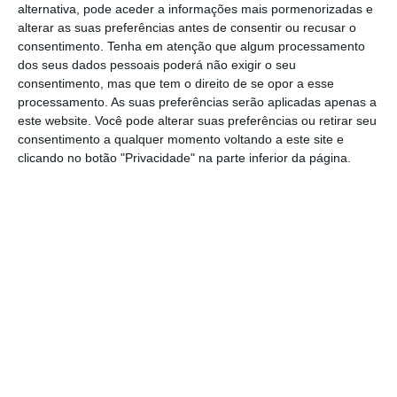
“Estamos frustrados com a lentidão do
alternativa, pode aceder a informações mais pormenorizadas e
processo dos últimos meses levado a cabo
alterar as suas preferências antes de consentir ou recusar o
consentimento.
Tenha em atenção que algum processamento
com a União Europeia”, disse Philip
dos seus dados pessoais poderá não exigir o seu
Hammond, à televisão ITV, citado pela
consentimento, mas que tem o direito de se opor a esse
Reuters. “É por isso que
a primeira-ministra foi
processamento. As suas preferências serão aplicadas apenas a
este website. Você pode alterar suas preferências ou retirar seu
a Florença
há dez dias
e fez um discurso chave
consentimento a qualquer momento voltando a este site e
escrito especificamente para
desbloquear o
clicando no botão "Privacidade" na parte inferior da página.
impasse
nas negociações e avançar”,
acrescentou.
"Estamos frustrados com a lentidão
do processo dos últimos meses
levado a cabo com a União Europeia.”
Philip Hammond
Ministro britânico das Finanças
“As posições de Boris nestas questões são