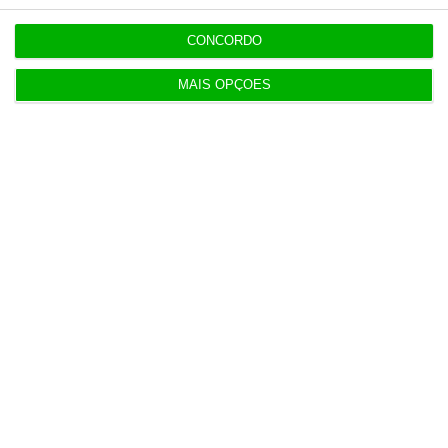
CONCORDO
MAIS OPÇÕES
Populares
Na Estónia, com um olho no céu e outro na Rússia
3 Agosto 2026
Mais de 100 municípios têm mais de metade do
PRR por receber
3 Agosto 2026
TdC certifica conta da Presidência da República
de 2025
3 Agosto 2026