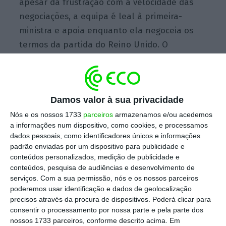
apesar da frustração com a velocidade das
negociações, a equipa é leal à primeira-
ministra e apoia enquanto ela negoceia os
termos da partida do Reino Unido. O
responsável pela pasta das Finanças
minimizou ainda a importância das quatro
novas linhas vermelhas traçadas pelo
Damos valor à sua privacidade
ministro dos Negócios Estrangeiros, Boris
Johnson, num jornal britânico que dava conta
Nós e os nossos 1733
parceiros
armazenamos e/ou acedemos
a informações num dispositivo, como cookies, e processamos
de cisões dentro do Executivo.
dados pessoais, como identificadores únicos e informações
padrão enviadas por um dispositivo para publicidade e
conteúdos personalizados, medição de publicidade e
conteúdos, pesquisa de audiências e desenvolvimento de
Juncker diz que negociações do Brexit precisam de
serviços.
Com a sua permissão, nós e os nossos parceiros
milagre
poderemos usar identificação e dados de geolocalização
Ler Mais
precisos através da procura de dispositivos. Poderá clicar para
consentir o processamento por nossa parte e pela parte dos
nossos 1733 parceiros, conforme descrito acima. Em