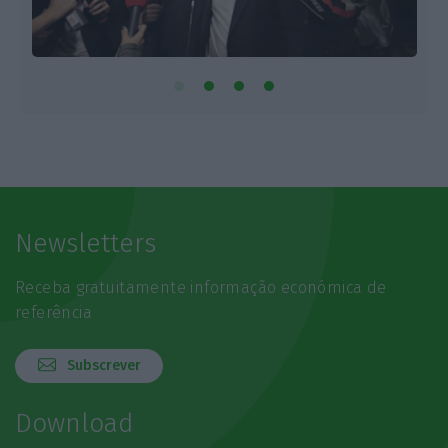
Newsletters
Receba gratuitamente informação económica de
referência
Subscrever
Download