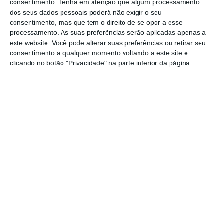
no OE2018
consentimento.
Tenha em atenção que algum processamento
dos seus dados pessoais poderá não exigir o seu
Ler Mais
consentimento, mas que tem o direito de se opor a esse
processamento. As suas preferências serão aplicadas apenas a
este website. Você pode alterar suas preferências ou retirar seu
Para a ministra o que falhou foi a “prevenção
consentimento a qualquer momento voltando a este site e
estrutural”, uma falha que “já tem anos”.
clicando no botão "Privacidade" na parte inferior da página.
Constança Urbano de Sousa admitiu que
houve falhas e que num Conselho de
Ministros extraordinário, no dia 21, serão
tiradas conclusões.
No debate o PSD pediu por várias vezes que o
Governo peça desculpas aos portugueses
sobre o que aconteceu em junho passado em
Pedrógão Grande, com o CDS-PP a pedir a
demissão de Constança Urbano de Sousa.