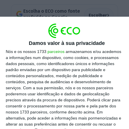
Escolha o ECO como fonte
›
Escolher
preferida no Google
“Debater um relatório com esta dimensão,
Damos valor à sua privacidade
profundidade e complexidade a menos de
24h de ser conhecido não pode ser um
Nós e os nossos 1733
parceiros
armazenamos e/ou acedemos
a informações num dispositivo, como cookies, e processamos
debate sério”, afirmou Constança Urbano de
dados pessoais, como identificadores únicos e informações
Sousa esta sexta-feira de manhã. A
padrão enviadas por um dispositivo para publicidade e
responsável pela Administração Interna foi
conteúdos personalizados, medição de publicidade e
conteúdos, pesquisa de audiências e desenvolvimento de
mais longe: “
Não vou tirar conclusões de
serviços.
Com a sua permissão, nós e os nossos parceiros
notícias da comunicação social baseadas em
poderemos usar identificação e dados de geolocalização
parágrafos avulso e descontextualizados
“.
precisos através da procura de dispositivos. Poderá clicar para
consentir o processamento por nossa parte e pela parte dos
nossos 1733 parceiros, conforme descrito acima. Em
alternativa, pode aceder a informações mais pormenorizadas e
Administração Interna ganha exceção às cativações
alterar as suas preferências antes de consentir ou recusar o