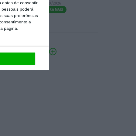
s antes de consentir
07/10/2026
 pessoais poderá
SAIBA MAIS
s suas preferências
 consentimento a
da página.