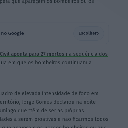
spera que apareçam os bombeiros ou os
›
a no Google
Escolher
Civil aponta para 27 mortos
na sequência dos
tura em que os bombeiros continuam a
uadro de elevada intensidade de fogo em
erritório, Jorge Gomes declarou na noite
omingo que “têm de ser as próprias
ades a serem proativas e não ficarmos todos
a que apareçam os nossos bombeiros ou que