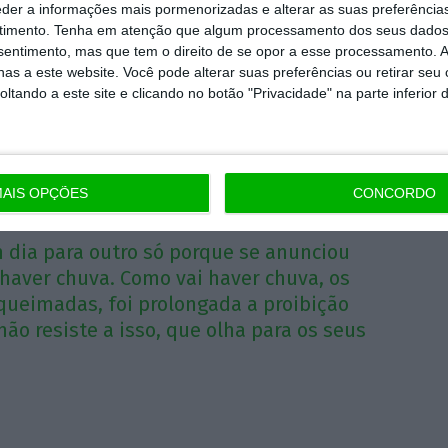
eder a informações mais pormenorizadas e alterar as suas preferência
respondeu: “Sim”.
timento.
Tenha em atenção que algum processamento dos seus dados
nsentimento, mas que tem o direito de se opor a esse processamento. A
põe um país arder de um dia para outro só
as a este website. Você pode alterar suas preferências ou retirar seu
tando a este site e clicando no botão "Privacidade" na parte inferior 
se anunciou que amanhã
[segunda-feira] vai
 pastos estão proibidos de fazer queimadas,
utubro, há gente que não resiste a isso, que
, sustentou o responsável.
AIS OPÇÕES
CONCORDO
 dia para outro só porque se anunciou
haver chuva. Como vai haver chuva, os
 queimadas, foi prolongada a proibição
não resiste a isso, que olha para os seus