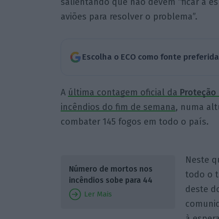
salientando que não devem “ficar à e
aviões para resolver o problema”.
Escolha o ECO como fonte preferid
A
última contagem oficial da
Proteção 
incêndios do fim de semana
, numa al
combater 145 fogos em todo o país.
Neste q
Número de mortos nos
todo o t
incêndios sobe para 44
deste d
Ler Mais
comunid
à esper