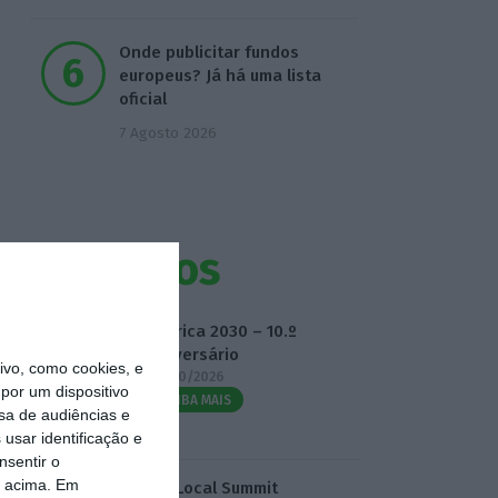
Onde publicitar fundos
europeus? Já há uma lista
oficial
7 Agosto 2026
Eventos
Fábrica 2030 – 10.º
Aniversário
vo, como cookies, e
14/10/2026
por um dispositivo
SAIBA MAIS
sa de audiências e
usar identificação e
nsentir o
o acima. Em
3.º Local Summit