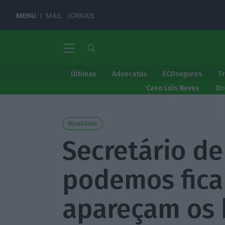
MENU
MAIL
JORNAIS
Últimas
Advocatus
ECOseguros
T
Caso Luís Neves
Or
Atualidade
Secretário de
podemos fica
apareçam os 