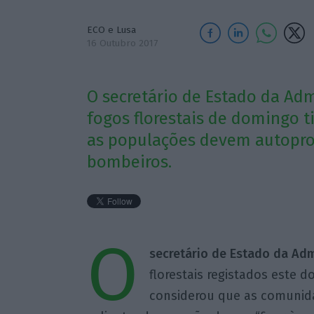
ECO e Lusa
16 Outubro 2017
O secretário de Estado da Adm
fogos florestais de domingo t
as populações devem autoprot
bombeiros.
O
secretário de Estado da Adm
florestais registados este 
considerou que as comunida