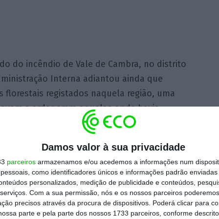
do do incêndio de Vale de Cambra, no distrito
dministração Interna adiantou ainda que
 florestais registados naquela região, uma
tavam a arder eram aquelas onde havia
Damos valor à sua privacidade
 a arder. Isto não é por acaso”, disse ontem
33
parceiros
armazenamos e/ou acedemos a informações num dispositi
essoais, como identificadores únicos e informações padrão enviadas 
conteúdos personalizados, medição de publicidade e conteúdos, pesqui
serviços.
Com a sua permissão, nós e os nossos parceiros poderemos 
nado se considerava que os incêndios deste
ção precisos através da procura de dispositivos. Poderá clicar para co
 tinham origem criminosa, o secretário de
ossa parte e pela parte dos nossos 1733 parceiros, conforme descrit