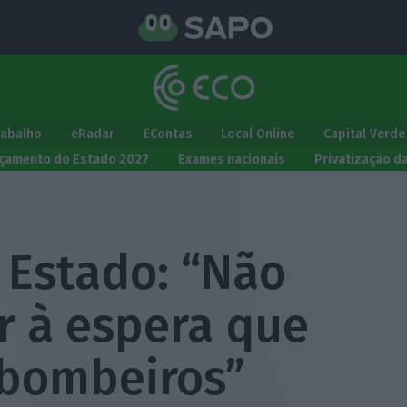
rabalho
eRadar
EContas
Local Online
Capital Verde
çamento do Estado 2027
Exames nacionais
Privatização d
 Estado: “Não
r à espera que
bombeiros”