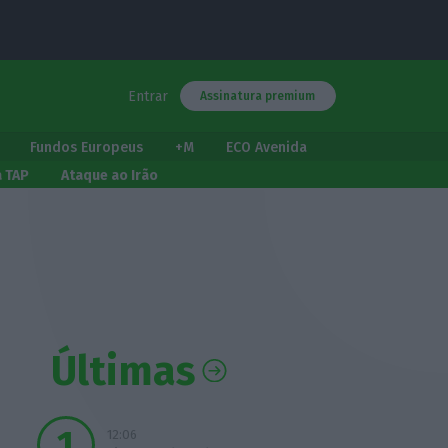
Entrar
Assinatura premium
Fundos Europeus
+M
ECO Avenida
a TAP
Ataque ao Irão
Últimas
12:06