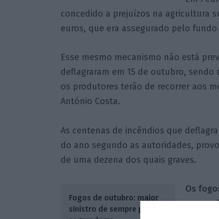
concedido a prejuízos na agricultura su
euros, que era assegurado pelo fundo 
Esse mesmo mecanismo não está previ
deflagraram em 15 de outubro, sendo qu
os produtores terão de recorrer aos m
António Costa.
As centenas de incêndios que deflagrar
do ano segundo as autoridades, provoc
de uma dezena dos quais graves.
Os fogos
Fogos de outubro: maior
as popul
sinistro de sempre para
estradas