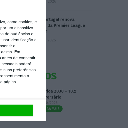
4 Agosto 2026
Dazn Portugal renova
vo, como cookies, e
direitos da Premier League
por um dispositivo
até 2031
sa de audiências e
usar identificação e
5 Agosto 2026
nsentir o
o acima. Em
s antes de consentir
 pessoais poderá
s suas preferências
Eventos
 consentimento a
da página.
Fábrica 2030 – 10.º
Aniversário
14/10/2026
SAIBA MAIS