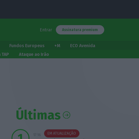
Entrar
Assinatura premium
Fundos Europeus
+M
ECO Avenida
a TAP
Ataque ao Irão
Últimas
EM ATUALIZAÇÃO
17:16