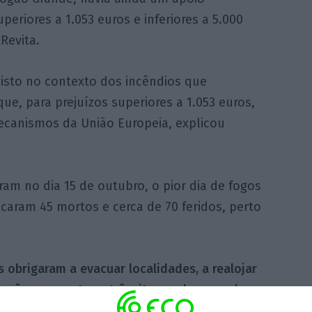
periores a 1.053 euros e inferiores a 5.000
Revita.
sto no contexto dos incêndios que
e, para prejuízos superiores a 1.053 euros,
ecanismos da União Europeia, explicou
am no dia 15 de outubro, o pior dia de fogos
aram 45 mortos e cerca de 70 feridos, perto
 obrigaram a evacuar localidades, a realojar
ações e a cortar o trânsito em dezenas de
, sobretudo nas regiões Norte e Centro.