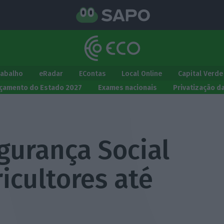
rabalho
eRadar
EContas
Local Online
Capital Verde
çamento do Estado 2027
Exames nacionais
Privatização d
gurança Social
ricultores até