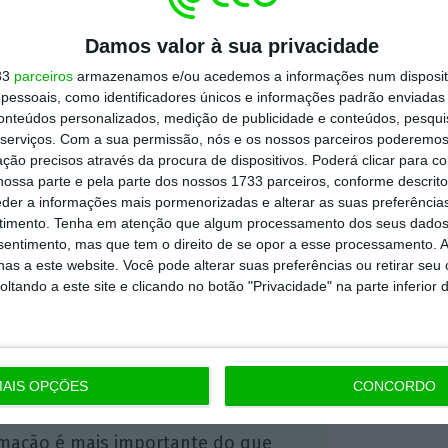
Damos valor à sua privacidade
 a segunda situação mais grave de incêndios
33
parceiros
armazenamos e/ou acedemos a informações num dispositi
tos em Portugal, depois de Pedrógão
essoais, como identificadores únicos e informações padrão enviadas 
m fogo alastrou a outros municípios e
conteúdos personalizados, medição de publicidade e conteúdos, pesqui
serviços.
Com a sua permissão, nós e os nossos parceiros poderemos 
cial, 64 mortos e mais de 250 feridos.
ção precisos através da procura de dispositivos. Poderá clicar para co
her que foi atropelada quando fugia deste
ossa parte e pela parte dos nossos 1733 parceiros, conforme descrit
eder a informações mais pormenorizadas e alterar as suas preferência
timento.
Tenha em atenção que algum processamento dos seus dados
nsentimento, mas que tem o direito de se opor a esse processamento. A
as a este website. Você pode alterar suas preferências ou retirar seu
https://eco.sapo.pt/2017/10/30/incendios-seguranca-social-vai-apoiar-agricultores-ate-1-053-euros/
Copiar
tando a este site e clicando no botão "Privacidade" na parte inferior 
 ECO Premium
AIS OPÇÕES
CONCORDO
mação é mais importante do que