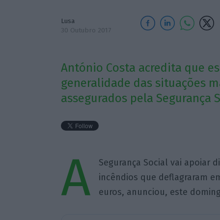
Lusa
30 Outubro 2017
António Costa acredita que e
generalidade das situações m
assegurados pela Segurança So
A
Segurança Social vai apoiar d
incêndios que deflagraram em
euros, anunciou, este domingo