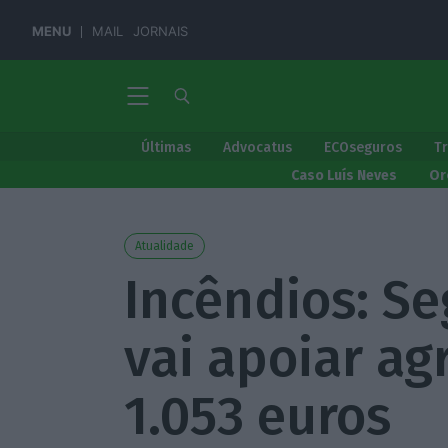
MENU
MAIL
JORNAIS
Últimas
Advocatus
ECOseguros
T
Caso Luís Neves
Or
Atualidade
Incêndios: Se
vai apoiar ag
1.053 euros