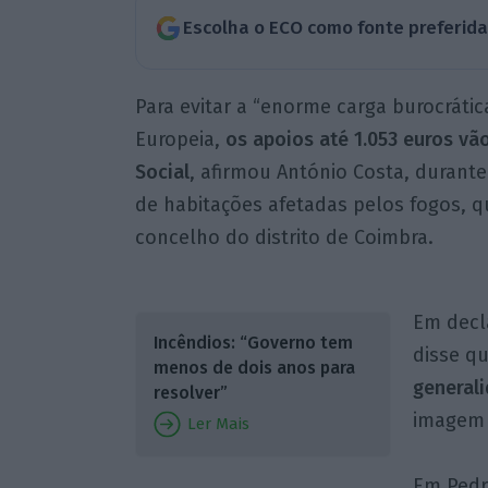
Escolha o ECO como fonte preferid
Para evitar a “enorme carga burocrát
Europeia,
os apoios até 1.053 euros vã
Social
, afirmou António Costa, durant
de habitações afetadas pelos fogos, q
concelho do distrito de Coimbra.
Em decla
Incêndios: “Governo tem
disse q
menos de dois anos para
general
resolver”
imagem 
Ler Mais
Em Pedr