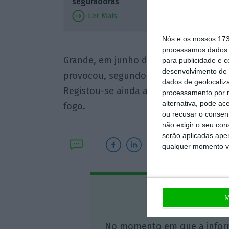
seguradoras
Ler Mais
Esta foi
Nós e os nossos 17
com mor
processamos dados p
Grande, em junho deste ano, em que u
para publicidade e 
desenvolvimento de 
provocou, segundo a contabilização ofi
dados de geolocaliza
Registou-se ainda a morte de uma mul
processamento por n
alternativa, pode ac
fogo.
ou recusar o consen
não exigir o seu co
serão aplicadas apen
qualquer momento vol
Assine o
M
No momento em que a infor