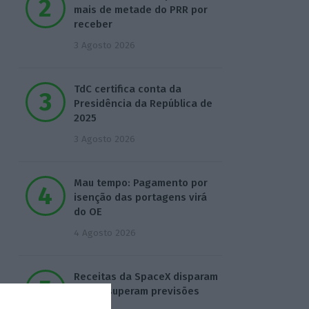
mais de metade do PRR por
receber
3 Agosto 2026
TdC certifica conta da
Presidência da República de
2025
3 Agosto 2026
Mau tempo: Pagamento por
isenção das portagens virá
do OE
4 Agosto 2026
Receitas da SpaceX disparam
92% e superam previsões