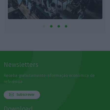
Newsletters
Receba gratuitamente informação económica de
referência
Subscrever
Download