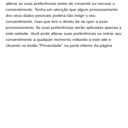
alterar as suas preferências antes de consentir ou recusar o
cerveja”.
consentimento.
Tenha em atenção que algum processamento
dos seus dados pessoais poderá não exigir o seu
consentimento, mas que tem o direito de se opor a esse
processamento. As suas preferências serão aplicadas apenas a
este website. Você pode alterar suas preferências ou retirar seu
consentimento a qualquer momento voltando a este site e
clicando no botão "Privacidade" na parte inferior da página.
Não é só a APCV que defende que o setor da
cerveja representa um grande peso na
economia nacional e que se mostra
preocupada com “quem entende, no Estado,