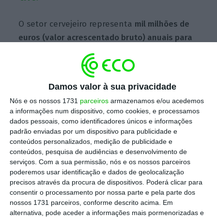
O setor cervejeiro representa
mil milhões de
euros (valor acrescentado bruto) anuais para
a economia,
sendo que um terço desse
volume é exportado
.
Diariamente, são
vendidas 16 milhões de garrafas de 33
Damos valor à sua privacidade
centilitros e 2,7 milhões de “minis” (20
Nós e os nossos 1731
parceiros
armazenamos e/ou acedemos
centilitros) para mais de 50 países.
a informações num dispositivo, como cookies, e processamos
dados pessoais, como identificadores únicos e informações
Reinaldo Coelho, administrador da BA Glass,
padrão enviadas por um dispositivo para publicidade e
conteúdos personalizados, medição de publicidade e
fabricante de embalagens e garrafas de
conteúdos, pesquisa de audiências e desenvolvimento de
vidro, diz que “
a indústria vidreira gera um
serviços.
Com a sua permissão, nós e os nossos parceiros
negócio de cerca de 550 milhões de euros por
poderemos usar identificação e dados de geolocalização
precisos através da procura de dispositivos. Poderá clicar para
ano
“. As seis fábricas da BA Glass existentes
consentir o processamento por nossa parte e pela parte dos
no país empregam duas mil pessoas e 35% do
nossos 1731 parceiros, conforme descrito acima. Em
seu volume de negócios “deve-se ao setor da
alternativa, pode aceder a informações mais pormenorizadas e