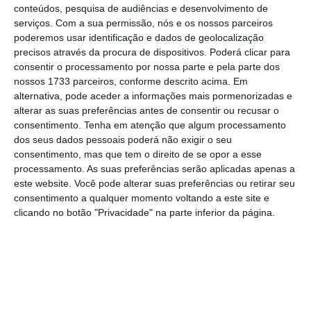
conteúdos, pesquisa de audiências e desenvolvimento de
Executivo de António Costa tem vindo a
serviços.
Com a sua permissão, nós e os nossos parceiros
aplicar em matéria de política energética,
poderemos usar identificação e dados de geolocalização
precisos através da procura de dispositivos. Poderá clicar para
defendendo que
está um curso “uma
consentir o processamento por nossa parte e pela parte dos
revolução”.
nossos 1733 parceiros, conforme descrito acima. Em
alternativa, pode aceder a informações mais pormenorizadas e
alterar as suas preferências antes de consentir ou recusar o
OE2018: PSD e CDS contra. PS, PCP, BE, PEV e PAN, a
consentimento.
Tenha em atenção que algum processamento
favor
dos seus dados pessoais poderá não exigir o seu
Ler Mais
consentimento, mas que tem o direito de se opor a esse
processamento. As suas preferências serão aplicadas apenas a
este website. Você pode alterar suas preferências ou retirar seu
Imediatamente antes, o bloquista Jorge Costa
consentimento a qualquer momento voltando a este site e
clicando no botão "Privacidade" na parte inferior da página.
já tinha sublinhado os lucros da EDP
Renováveis e lamentado a decisão do PS
sobre a proposta do BE. Depois da
intervenção de Luís Testa,
o deputado do BE
voltaria ao assunto para dizer que “há um