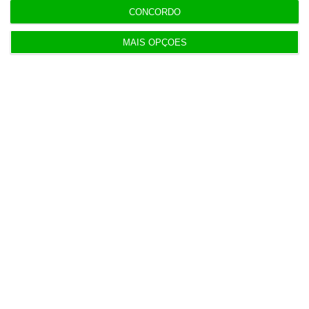
CONCORDO
MAIS OPÇÕES
6 Agosto 2026
Seguro: “inaceitável” que Estado se demita do
apoio social
6 Agosto 2026
Praias com “impactos significativos” devido ao
mau tempo
6 Agosto 2026
Vending de Oliveira do Bairro compra fábrica de
copos e café