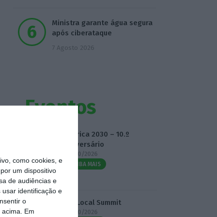
Ministra garante água segura
após ciberataque
7 Agosto 2026
Eventos
Fábrica 2030 – 10.º
Aniversário
14/10/2026
vo, como cookies, e
SAIBA MAIS
por um dispositivo
sa de audiências e
usar identificação e
nsentir o
3.º Local Summit
o acima. Em
07/10/2026