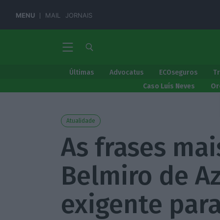
MENU
MAIL
JORNAIS
Últimas
Advocatus
ECOseguros
T
Caso Luís Neves
Or
Atualidade
As frases ma
Belmiro de A
exigente par