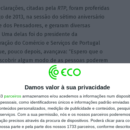
clarações, citadas pela
RTP
, foram proferidas
o de 2013, na sessão do sétimo aniversário
e dos Pensadores, e geraram diversas
 Uma delas foi do presidente da
ração do Comércio e Serviços de Portugal
ue, pouco depois, avançava: “Espero que o
escobrir algum modo de as pessoas poderem
ta”
Damos valor à sua privacidade
33
parceiros
armazenamos e/ou acedemos a informações num dispositi
essoais, como identificadores únicos e informações padrão enviadas 
do em Portugal como muitos países têm. É
conteúdos personalizados, medição de publicidade e conteúdos, pesqui
rto, corrige porque não há informação”. Em
serviços.
Com a sua permissão, nós e os nossos parceiros poderemos 
ção precisos através da procura de dispositivos. Poderá clicar para co
o pela
TSF
, que Portugal não tem uma
ossa parte e pela parte dos nossos 1733 parceiros, conforme descrit