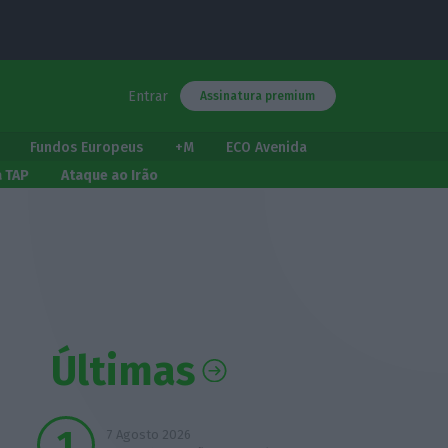
Entrar
Assinatura premium
Fundos Europeus
+M
ECO Avenida
a TAP
Ataque ao Irão
Últimas
7 Agosto 2026