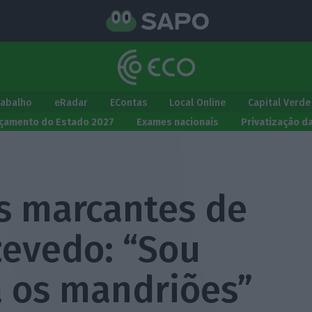
rabalho
eRadar
EContas
Local Online
Capital Verde
çamento do Estado 2027
Exames nacionais
Privatização d
is marcantes de
zevedo: “Sou
a os mandriões”