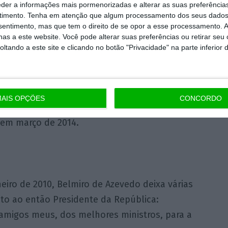
ue implementa e apontava para “navegação à
eder a informações mais pormenorizadas e alterar as suas preferência
ara as empresas era o tema em destaque.
timento.
Tenha em atenção que algum processamento dos seus dados
nsentimento, mas que tem o direito de se opor a esse processamento. A
as a este website. Você pode alterar suas preferências ou retirar seu
mandriões”
tando a este site e clicando no botão "Privacidade" na parte inferior 
 só sou exigente para os mandriões. Se
temos problemas”. Estas foram as palavras de
AIS OPÇÕES
CONCORDO
o Prémio Inspiração, atribuído pelo
Jornal de
 em março de 2014.
neiro de 2010, Belmiro de Azevedo deixa várias
ito ao então Presidente da República:
amigos meus, dos melhores ministros, para a