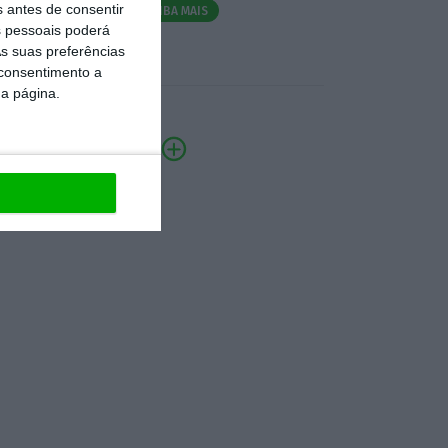
s antes de consentir
SAIBA MAIS
 pessoais poderá
s suas preferências
 consentimento a
da página.