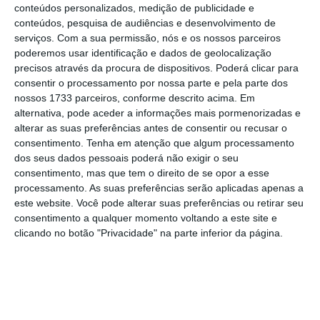
financeira muito sólida”, defendeu.
conteúdos personalizados, medição de publicidade e
conteúdos, pesquisa de audiências e desenvolvimento de
serviços.
Com a sua permissão, nós e os nossos parceiros
poderemos usar identificação e dados de geolocalização
precisos através da procura de dispositivos. Poderá clicar para
CTT abrem a porta a mais cortes no dividendo
consentir o processamento por nossa parte e pela parte dos
Ler Mais
nossos 1733 parceiros, conforme descrito acima. Em
alternativa, pode aceder a informações mais pormenorizadas e
alterar as suas preferências antes de consentir ou recusar o
consentimento.
Tenha em atenção que algum processamento
"Não temos passivo bancário e temos
dos seus dados pessoais poderá não exigir o seu
disponibilidade de caixa. Esta
consentimento, mas que tem o direito de se opor a esse
distribuição de dividendos é possível
processamento. As suas preferências serão aplicadas apenas a
porque temos uma situação
este website. Você pode alterar suas preferências ou retirar seu
financeira muito sólida.”
consentimento a qualquer momento voltando a este site e
clicando no botão "Privacidade" na parte inferior da página.
Francisco Lacerda
Presidente dos CTT
Já antes, em resposta ao deputado socialista
Tiago Barbosa Ribeiro, o presidente dos CTT