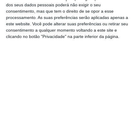
dos seus dados pessoais poderá não exigir o seu
consentimento, mas que tem o direito de se opor a esse
O responsável da Entidade Reguladora dos
processamento. As suas preferências serão aplicadas apenas a
Serviços de Águas e Resíduos (ERSAR) foi
este website. Você pode alterar suas preferências ou retirar seu
consentimento a qualquer momento voltando a este site e
ouvido na Comissão de Ambiente,
clicando no botão "Privacidade" na parte inferior da página.
Ordenamento do Território, Descentralização,
Poder Local e Habitação sobre duas
propostas de projeto de lei, uma do Partido
Ecologista os Verdes (PEV) e outra do Partido
Pessoas, Animais Natureza (PAN) visando
tornar obrigatória a informação ao
consumidor, na fatura da água,
nomeadamente sobre qualidade da água
para consumo e encaminhamento de
resíduos para operações de gestão.
Orlando Borges disse concordar com a