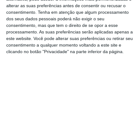
está muito atento que é o financiamento das
alterar as suas preferências antes de consentir ou recusar o
exportações”.
consentimento.
Tenha em atenção que algum processamento
dos seus dados pessoais poderá não exigir o seu
consentimento, mas que tem o direito de se opor a esse
Depois de “um período difícil no sistema
processamento. As suas preferências serão aplicadas apenas a
bancário”, que “já está superado, estabilizado
este website. Você pode alterar suas preferências ou retirar seu
e consolidado”, o Presidente da República
consentimento a qualquer momento voltando a este site e
clicando no botão "Privacidade" na parte inferior da página.
afirmou que
“há agora um salto em termos de
financiamento das exportações”.
“Essa é uma
prioridade para os nossos exportadores:
terem capacidade financeira para exportar”,
alertou.
Na opinião do chefe de Estado, o SISAB tem
sido ponto de encontro “fundamental para
as exportações agroalimentares”, elogiando o
contributo que dá à economia portuguesa.