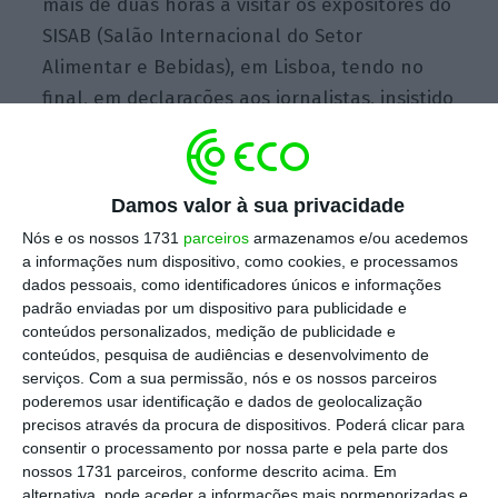
mais de duas horas a visitar os expositores do
SISAB (Salão Internacional do Setor
Alimentar e Bebidas), em Lisboa, tendo no
final, em declarações aos jornalistas, insistido
na necessidade de Portugal “crescer acima da
média europeia e para isso as exportações
são fundamentais”.
Damos valor à sua privacidade
Nós e os nossos 1731
parceiros
armazenamos e/ou acedemos
a informações num dispositivo, como cookies, e processamos
Marcelo defende “receita significativa” dos novos
dados pessoais, como identificadores únicos e informações
impostos
padrão enviadas por um dispositivo para publicidade e
conteúdos personalizados, medição de publicidade e
Ler Mais
conteúdos, pesquisa de audiências e desenvolvimento de
serviços.
Com a sua permissão, nós e os nossos parceiros
poderemos usar identificação e dados de geolocalização
“As exportações têm crescido, mas têm que
precisos através da procura de dispositivos. Poderá clicar para
crescer muitíssimo mais”
, sublinhou,
consentir o processamento por nossa parte e pela parte dos
considerando “há um ponto a que o Governo
nossos 1731 parceiros, conforme descrito acima. Em
alternativa, pode aceder a informações mais pormenorizadas e