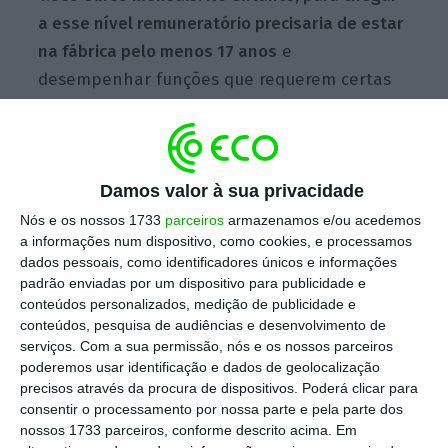
a esse nível remuneratório precisaria de estar
na fábrica pelo menos 17 anos
e
desempenhar funções que requerem certas
qualificações. Para ajudar à leitura da tabela,
importa saber que a secção marcada como
Zona representa o tipo de trabalho efetuado
na fábrica, enquanto a coluna ao lado
Damos valor à sua privacidade
mostra o tempo que o trabalhador passa
Nós e os nossos 1733
parceiros
armazenamos e/ou acedemos
a informações num dispositivo, como cookies, e processamos
com uma certa remuneração antes de
dados pessoais, como identificadores únicos e informações
avançar para o escalão seguinte.
padrão enviadas por um dispositivo para publicidade e
conteúdos personalizados, medição de publicidade e
conteúdos, pesquisa de audiências e desenvolvimento de
serviços.
Com a sua permissão, nós e os nossos parceiros
poderemos usar identificação e dados de geolocalização
precisos através da procura de dispositivos. Poderá clicar para
consentir o processamento por nossa parte e pela parte dos
nossos 1733 parceiros, conforme descrito acima. Em