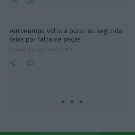
Autoeuropa volta a parar na segunda-
feira por falta de peças
Marta Santos Silva,
9 Fevereiro 2018
E
1