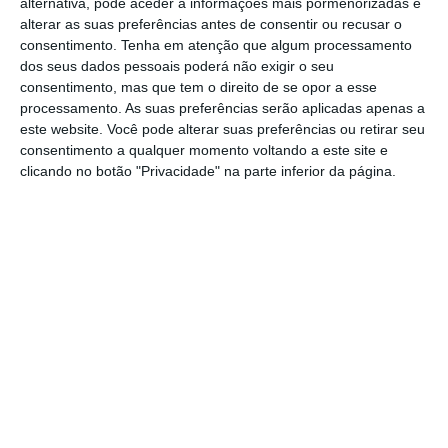
alternativa, pode aceder a informações mais pormenorizadas e
alterar as suas preferências antes de consentir ou recusar o
consentimento.
Tenha em atenção que algum processamento
dos seus dados pessoais poderá não exigir o seu
consentimento, mas que tem o direito de se opor a esse
processamento. As suas preferências serão aplicadas apenas a
este website. Você pode alterar suas preferências ou retirar seu
consentimento a qualquer momento voltando a este site e
clicando no botão "Privacidade" na parte inferior da página.
Imaginemos então um trabalhador que entra
para a Zona 1 e começa a ganhar 660 euros.
Um ano depois, pode ser aumentado para
716,5 euros, e meio ano depois disso para 775
euros. Após 11 anos na fábrica de Palmela, o
operário estará a receber 1.095 euros, e pode
depois começar a progredir através da linha
horizontal que é possível ver ao lado, com
parcelas denominadas 1A, 1B, 1C…
Se não