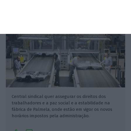
de Empresa à Autoeuropa
Lusa,
10 Fevereiro 2018
Central sindical quer assegurar os direitos dos
trabalhadores e a paz social e a estabilidade na
fábrica de Palmela, onde estão em vigor os novos
horários impostos pela administração.