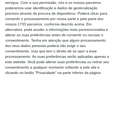
serviços.
Com a sua permissão, nós e os nossos parceiros
poderemos usar identificação e dados de geolocalização
É a lei que determina que Eduardo Catroga
precisos através da procura de dispositivos. Poderá clicar para
consentir o processamento por nossa parte e pela parte dos
não pode renovar o seu mandato enquanto
nossos 1733 parceiros, conforme descrito acima. Em
presidente do Conselho Geral e de
alternativa, pode aceder a informações mais pormenorizadas e
Supervisão da EDP, como representante do
alterar as suas preferências antes de consentir ou recusar o
consentimento.
Tenha em atenção que algum processamento
maior acionista da elétrica, a China Three
dos seus dados pessoais poderá não exigir o seu
Gorges.
Luís Amado é o nome proposto para
consentimento, mas que tem o direito de se opor a esse
ocupar o cargo
que hoje é do antigo
processamento. As suas preferências serão aplicadas apenas a
este website. Você pode alterar suas preferências ou retirar seu
conselheiro de Pedro Passos Coelho. A
consentimento a qualquer momento voltando a este site e
alteração legislativa resulta de uma
clicando no botão "Privacidade" na parte inferior da página.
transposição “ainda mais restritiva do que a
Alemanha”, lamenta Eduardo Catroga.
O gestor,
já tinha dito ao ECO:
“Há mais do que
um candidato a ter os meus serviços. São
funções que ultrapassam Portuga
l. No dia 5