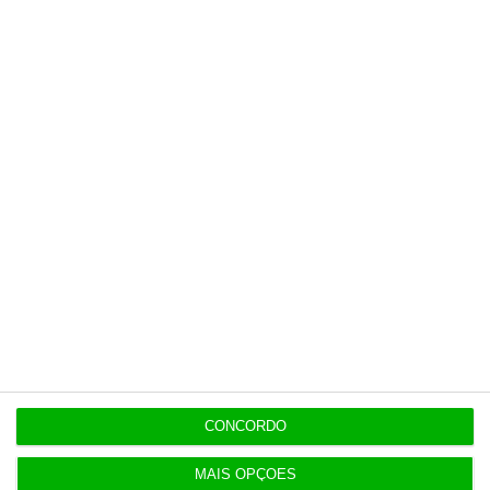
Últimas
12:13
Irão endurece termos para Ormuz. Trump muda
estratégia
12:09
Montenegro: Auditoria à PJ é para “tirar a limpo”
dúvidas
11:55
Onda de calor na Europa provoca prejuízos
CONCORDO
económicos recorde
MAIS OPÇÕES