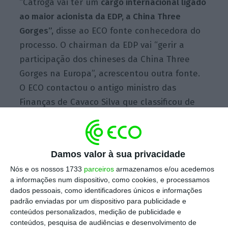
“Catroga vai ter um
cargo internacional ligado
ao maior acionista da EDP, a China Three
Gorges”,
disse ao ECO fonte conhecedora do
processo.
O chairman da EDP vai “gerir a
participação dos chineses da China
Three
Gorges
na Europa”, acrescentou outra fonte.
O ECO contactou o antigo ministro das
Finanças de Cavaco Silva que classificou de
“especulações” todas as informações
relativas à sua vida futura
. “Ele não quer que
se saiba
antes da Assembleia geral da EDP
“,
Damos valor à sua privacidade
agendada para 5 de abril, que tem como
Nós e os nossos 1733
parceiros
armazenamos e/ou acedemos
ponto nove da agenda de trabalhos a eleição
a informações num dispositivo, como cookies, e processamos
dos órgãos sociais do grupo, para o triénio de
dados pessoais, como identificadores únicos e informações
2018 a 2020, explicou uma da fontes ouvidas
padrão enviadas por um dispositivo para publicidade e
conteúdos personalizados, medição de publicidade e
pelo ECO.
conteúdos, pesquisa de audiências e desenvolvimento de