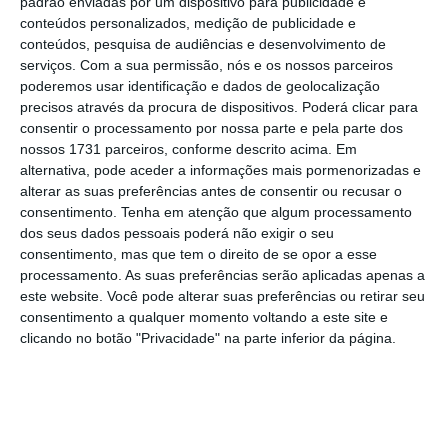
padrão enviadas por um dispositivo para publicidade e
de IRC, tal como avançou o ECO em primeira
conteúdos personalizados, medição de publicidade e
mão
. O objetivo último desta iniciativa era
conteúdos, pesquisa de audiências e desenvolvimento de
beneficiar do regime fiscal que empresas e
serviços.
Com a sua permissão, nós e os nossos parceiros
poderemos usar identificação e dados de geolocalização
bancos têm — dos créditos fiscais — e refletir
precisos através da procura de dispositivos. Poderá clicar para
esse efeito fiscal positivo nas suas contas de
consentir o processamento por nossa parte e pela parte dos
2017, nomeadamente ao nível dos capitais
nossos 1731 parceiros, conforme descrito acima. Em
alternativa, pode aceder a informações mais pormenorizadas e
próprios.
alterar as suas preferências antes de consentir ou recusar o
consentimento.
Tenha em atenção que algum processamento
dos seus dados pessoais poderá não exigir o seu
consentimento, mas que tem o direito de se opor a esse
processamento. As suas preferências serão aplicadas apenas a
este website. Você pode alterar suas preferências ou retirar seu
consentimento a qualquer momento voltando a este site e
[A Associação Mutualista] é uma
clicando no botão "Privacidade" na parte inferior da página.
IPSS e não uma empresa. Agora
vai sujeitar-se a IRC apenas
porque pode criar um proveito
diferido que transforma as