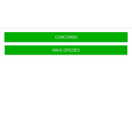
Últimas
11:04
AT tem 5,2 milhões para “renovação parcial” dos
data centers
CONCORDO
MAIS OPÇÕES
10:39
Mais sanções para reincidentes na discriminação
salarial
9:36
“Não acredito que Proença tenha interferido” no
caso Benfica
ESPECIAL
8:59
Desbloquear o crescimento, exportar mais valor