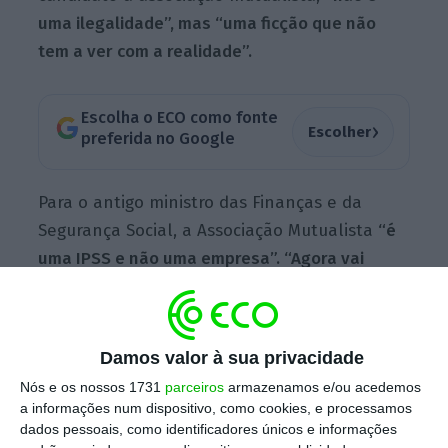
uma ilegalidade”, mas “uma ficção que não
tem a ver com a realidade”.
Escolha o ECO como fonte
›
Escolher
preferida no Google
Para o antigo ministro das Finanças e da
Segurança Social, a Associação Mutualista
“é
uma IPSS e não uma empresa”. “Agora vai
sujeitar-se a IRC apenas porque pode criar um
proveito diferido que transforma as contas
estruturalmente negativas em contas
Damos valor à sua privacidade
conjunturalmente positivas”
, sublinhas. Em
Nós e os nossos 1731
parceiros
armazenamos e/ou acedemos
causa está
o pedido da instituição liderada
a informações num dispositivo, como cookies, e processamos
por Tomás Correia para deixar de ficar isenta
dados pessoais, como identificadores únicos e informações