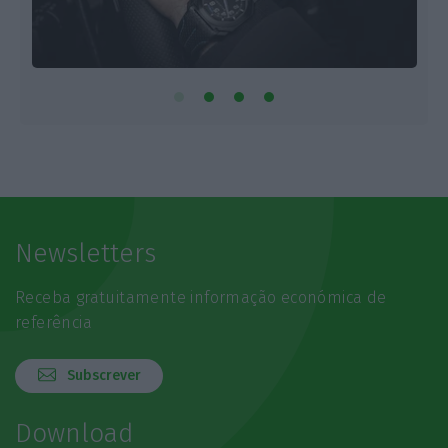
Newsletters
Receba gratuitamente informação económica de
referência
Subscrever
Download