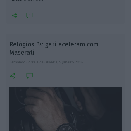
o
Relógios Bvlgari aceleram com
Maserati
Fernando Correia de Oliveira,
5 Janeiro 2018
F