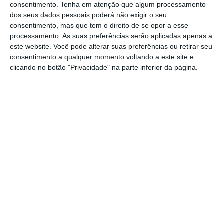
consentimento.
Tenha em atenção que algum processamento
Em Lisboa, seria a Comissão Permanente da
dos seus dados pessoais poderá não exigir o seu
Hora a proceder ao mesmo estudo, se
consentimento, mas que tem o direito de se opor a esse
processamento. As suas preferências serão aplicadas apenas a
necessário.
É “um órgão consultivo do
este website. Você pode alterar suas preferências ou retirar seu
Governo da República, depende do
consentimento a qualquer momento voltando a este site e
Observatório Astronómico de Lisboa e tem
clicando no botão "Privacidade" na parte inferior da página.
por finalidade estudar, propor e fazer
cumprir as medidas de natureza científica e
regulamentar ligadas ao regime de hora legal
e aos problemas da hora científica”, lê-se no
site. Rui Agostinho é o diretor do Observatório
Astronómico de Lisboa, e por isso foi
nomeado presidente da comissão. É
acompanhado pelo membro mais antigo do
Observatório e, finalmente, por
representantes de todos os ministérios.