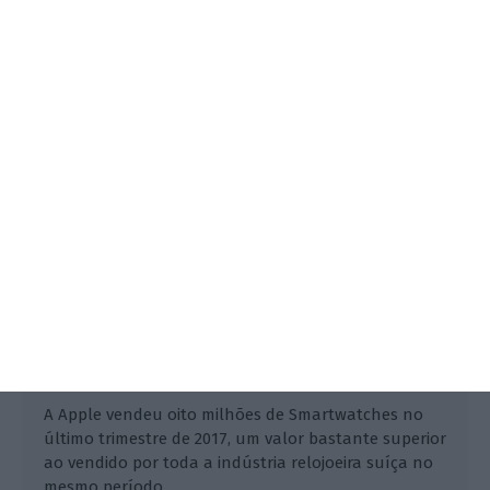
Vendas do Smartwatch da Apple
superam indústria suíça
Rita Neto,
12 Fevereiro 2018
A Apple vendeu oito milhões de Smartwatches no
último trimestre de 2017, um valor bastante superior
ao vendido por toda a indústria relojoeira suíça no
mesmo período.