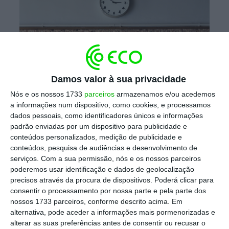
Eder Pozo Pérez // Unsplash
Se os portugueses quisessem acordar ao
Damos valor à sua privacidade
mesmo tempo que os nova-iorquinos, a
Nós e os nossos 1733
parceiros
armazenamos e/ou acedemos
medida só estaria sujeita à votação dos
a informações num dispositivo, como cookies, e processamos
deputados no Parlamento e, depois, ao sim de
dados pessoais, como identificadores únicos e informações
padrão enviadas por um dispositivo para publicidade e
Belém
, como qualquer decreto-lei, explica o
conteúdos personalizados, medição de publicidade e
professor Rui Agostinho. Já quando chega ao
conteúdos, pesquisa de audiências e desenvolvimento de
verão, os países da UE concordaram “acertar-
serviços.
Com a sua permissão, nós e os nossos parceiros
poderemos usar identificação e dados de geolocalização
se” e rodar os ponteiros no mesmo sentido. A
precisos através da procura de dispositivos. Poderá clicar para
Comissão Europeia está agora a fazer uma
consentir o processamento por nossa parte e pela parte dos
avaliação cautelosa desta prática secular.
nossos 1733 parceiros, conforme descrito acima. Em
alternativa, pode aceder a informações mais pormenorizadas e
alterar as suas preferências antes de consentir ou recusar o