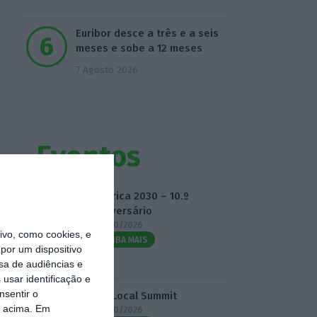
Euribor desce a três e a seis
meses e sobe a 12 meses
7 Agosto 2026
Eventos
Fábrica 2030 – 10.º
Aniversário
14/10/2026
vo, como cookies, e
SAIBA MAIS
por um dispositivo
sa de audiências e
usar identificação e
nsentir o
3.º Local Summit
o acima. Em
07/10/2026