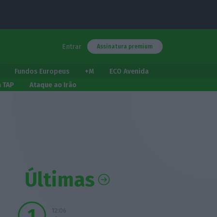
Entrar
Assinatura premium
Fundos Europeus
+M
ECO Avenida
a TAP
Ataque ao Irão
Últimas
12:06