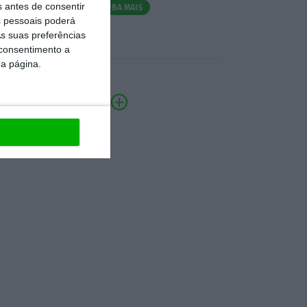
s antes de consentir
SAIBA MAIS
 pessoais poderá
s suas preferências
 consentimento a
da página.