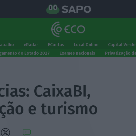
rabalho
eRadar
EContas
Local Online
Capital Verde
çamento do Estado 2027
Exames nacionais
Privatização d
ias: CaixaBI,
ção e turismo