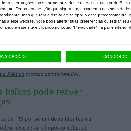
erno traz 1,2 mil milhões
eder a informações mais pormenorizadas e alterar as suas preferência
timento.
Tenha em atenção que algum processamento dos seus dados
aras
nsentimento, mas que tem o direito de se opor a esse processamento. A
as a este website. Você pode alterar suas preferências ou retirar seu
tando a este site e clicando no botão "Privacidade" na parte inferior 
 novas competências do Estado central para
um cheque anual de 1,2 mil milhões de
ões entre o Ministério da Administração
icípios Portugueses e, desde que Álvaro
AIS OPÇÕES
CONCORDO
 das negociações para a descentralização, o
 no Público
(acesso condicionado).
 baixos pode reaver
ças
dos de IRS por serem dependentes ou
odem recuperar o imposto sobre as