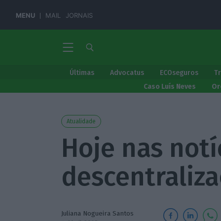
MENU
MAIL
JORNAIS
Últimas
Advocatus
ECOseguros
T
Caso Luís Neves
Or
Atualidade
Hoje nas notíc
descentraliza
Juliana Nogueira Santos