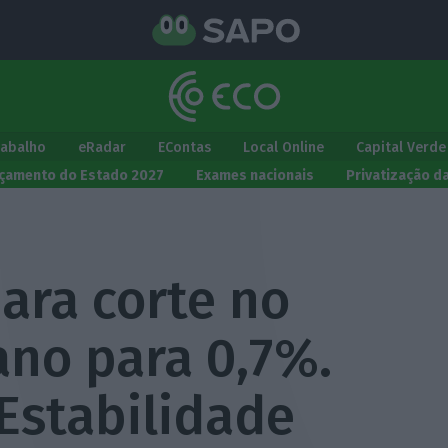
rabalho
eRadar
EContas
Local Online
Capital Verde
çamento do Estado 2027
Exames nacionais
Privatização d
ara corte no
ano para 0,7%.
Estabilidade