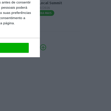
s antes de consentir
3.º Local Summit
 pessoais poderá
07/10/2026
s suas preferências
SAIBA MAIS
 consentimento a
da página.