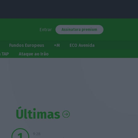
Entrar
Assinatura premium
Fundos Europeus
+M
ECO Avenida
a TAP
Ataque ao Irão
Últimas
9:28