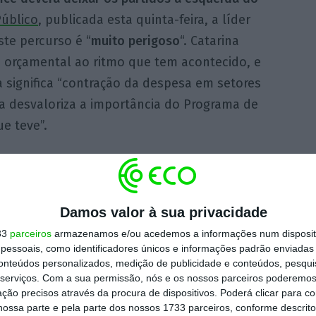
úblico
, publicada esta quinta-feira, a líder
te percurso é “
muito perigoso
“. Catarina
o orçamental ao ritmo que tem acontecido, e
 significa “contração da despesa em setores
a desvaloriza a importância do Programa de
e teve”.
Orçamento do Estado para o ano seguinte
 Bruxelas, serve também para o país assumir
eia.
Damos valor à sua privacidade
33
parceiros
armazenamos e/ou acedemos a informações num dispositi
 de mais crescimento
essoais, como identificadores únicos e informações padrão enviadas 
conteúdos personalizados, medição de publicidade e conteúdos, pesqui
serviços.
Com a sua permissão, nós e os nossos parceiros poderemos 
ção precisos através da procura de dispositivos. Poderá clicar para co
m alta a meta de crescimento económico para
ossa parte e pela parte dos nossos 1733 parceiros, conforme descrit