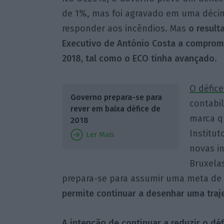
de 1%, mas foi agravado em uma décim
responder aos incêndios. Mas
o result
Executivo de António Costa a comprom
2018, tal como o ECO tinha avançado
.
O défic
Governo prepara-se para
contabil
rever em baixa défice de
marca q
2018
Institut
Ler Mais
novas i
Bruxelas
prepara-se para assumir uma meta de 
permite continuar a desenhar uma traj
A intenção de continuar a reduzir o dé