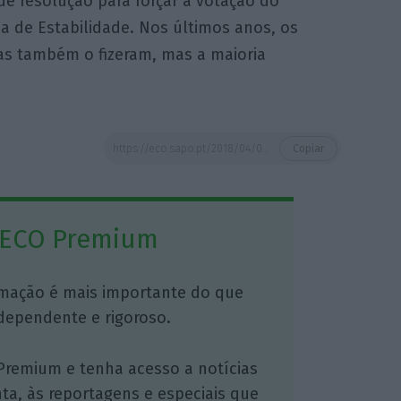
de resolução para forçar a votação do
a de Estabilidade. Nos últimos anos, os
tas também o fizeram, mas a maioria
https://eco.sapo.pt/2018/04/05/governo-prepara-corte-no-defice-deste-ano-para-07-programa-de-estabilidade-preve-crescimento-de-23/
Copiar
 ECO Premium
mação é mais importante do que
dependente e rigoroso.
Premium e tenha acesso a notícias
nta, às reportagens e especiais que