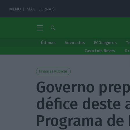
MENU
MAIL
JORNAIS
Últimas
Advocatus
ECOseguros
T
Caso Luís Neves
Or
Finanças Públicas
Governo prep
défice deste 
Programa de 