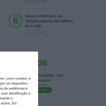
5 Agosto 2026
Novos Certificados do
Tesouro captam 300 milhões
no 1.º mês
5 Agosto 2026
Eventos
Fábrica 2030 – 10.º
vo, como cookies, e
Aniversário
por um dispositivo
14/10/2026
sa de audiências e
SAIBA MAIS
usar identificação e
nsentir o
o acima. Em