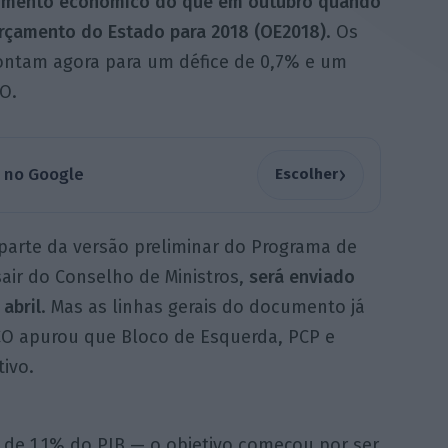
scimento económico do que em outubro quando
rçamento do Estado para 2018 (OE2018)
. Os
pontam agora para um défice de 0,7% e um
O.
›
a no Google
Escolher
parte da versão preliminar do Programa de
sair do Conselho de Ministros,
será enviado
abril
. Mas as linhas gerais do documento já
ECO apurou que Bloco de Esquerda, PCP e
ivo.
 de 1,1% do PIB — o objetivo começou por ser