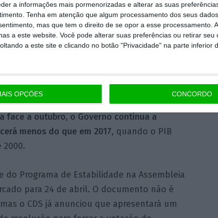
va para uma taxa de crescimento do PIB de
eder a informações mais pormenorizadas e alterar as suas preferência
tos
agora apontam para uma subida de 2,3%
,
timento.
Tenha em atenção que algum processamento dos seus dados
nsentimento, mas que tem o direito de se opor a esse processamento. A
 Banco de Portugal
fez a 28 de março.
as a este website. Você pode alterar suas preferências ou retirar seu
tando a este site e clicando no botão "Privacidade" na parte inferior 
ração com a meta de outubro aponta para
rcentuais, na taxa de crescimento do PIB a
s uma décima.
AIS OPÇÕES
CONCORDO
a face a outubro, o Governo continua a
scerá menos do que em 2017
, quando o PIB
 2000.
e do Programa de Estabilidade na Assembleia
rcado para 24 de abril. O documento não é
 mas o CDS já anunciou que apresentará um