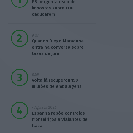
PS pergunta risco de
impostos sobre EDP
caducarem
9:07
Quando Diego Maradona
entra na conversa sobre
taxas de juro
8:59
Volta já recuperou 150
milhões de embalagens
7 Agosto 2026
Espanha repõe controlos
fronteiriços a viajantes de
Itália