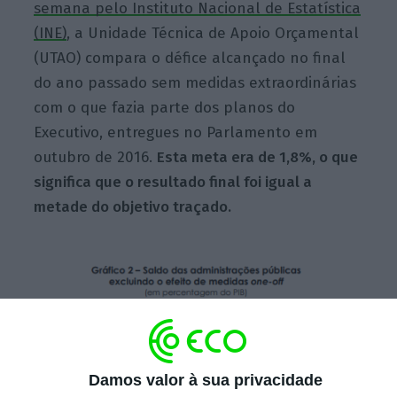
semana pelo Instituto Nacional de Estatística
(INE)
, a Unidade Técnica de Apoio Orçamental
(UTAO) compara o défice alcançado no final
do ano passado sem medidas extraordinárias
com o que fazia parte dos planos do
Executivo, entregues no Parlamento em
outubro de 2016.
Esta meta era de 1,8%, o que
significa que o resultado final foi igual a
metade do objetivo traçado.
Damos valor à sua privacidade