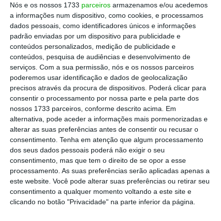
Nós e os nossos 1733
parceiros
armazenamos e/ou acedemos
a informações num dispositivo, como cookies, e processamos
dados pessoais, como identificadores únicos e informações
padrão enviadas por um dispositivo para publicidade e
conteúdos personalizados, medição de publicidade e
conteúdos, pesquisa de audiências e desenvolvimento de
serviços.
Com a sua permissão, nós e os nossos parceiros
O bom resultado é também evidenciado pela
poderemos usar identificação e dados de geolocalização
precisos através da procura de dispositivos. Poderá clicar para
comparação entre o défice sem medidas extra
consentir o processamento por nossa parte e pela parte dos
de 2016 (2,4%) com o de 2017 (os tais 0,9%). A
nossos 1733 parceiros, conforme descrito acima. Em
descida do défice permite ver que
o registo
alternativa, pode aceder a informações mais pormenorizadas e
alterar as suas preferências antes de consentir ou recusar o
obtido no ano passado é igual a 37,5% do que
consentimento.
Tenha em atenção que algum processamento
tinha sido obtido um ano antes
.
dos seus dados pessoais poderá não exigir o seu
consentimento, mas que tem o direito de se opor a esse
processamento. As suas preferências serão aplicadas apenas a
Este comportamento é diferente do que é
este website. Você pode alterar suas preferências ou retirar seu
observado quando se olha para o défice
consentimento a qualquer momento voltando a este site e
global
, sem que sejam descontadas as
clicando no botão "Privacidade" na parte inferior da página.
medidas extraordinárias. Neste caso, o défice