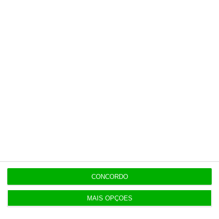
De que forma? Assine o ECO Premium e
tenha acesso a notícias exclusivas, à
opinião que conta, às reportagens e
especiais que mostram o outro lado da
história.
Esta assinatura é uma forma de apoiar
o ECO e os seus jornalistas. A nossa
contrapartida é o jornalismo
independente, rigoroso e credível.
Assine já
CONCORDO
Veja todos os planos
MAIS OPÇÕES