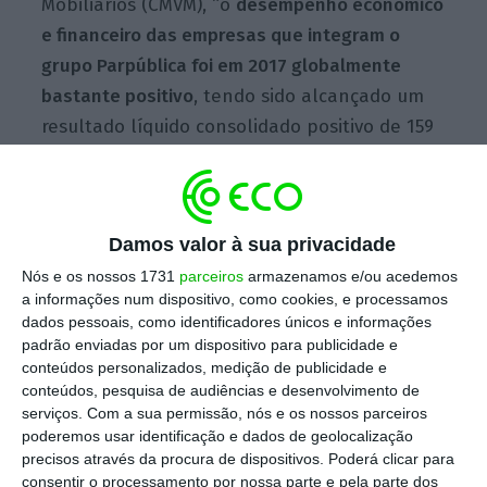
Mobiliários (CMVM), “o
desempenho económico
e financeiro das empresas que integram o
grupo Parpública foi em 2017 globalmente
bastante positivo
, tendo sido alcançado um
resultado líquido consolidado positivo de 159
milhões de euros, superior ao registado no
ano anterior”, que tinha sido de 153 milhões
de euros.
Damos valor à sua privacidade
Nós e os nossos 1731
parceiros
armazenamos e/ou acedemos
a informações num dispositivo, como cookies, e processamos
Depois de Portugal, DBRS sobe rating da Parpública
dados pessoais, como identificadores únicos e informações
padrão enviadas por um dispositivo para publicidade e
Ler Mais
conteúdos personalizados, medição de publicidade e
conteúdos, pesquisa de audiências e desenvolvimento de
serviços.
Com a sua permissão, nós e os nossos parceiros
Apesar da melhoria do lucro, a Parpública
poderemos usar identificação e dados de geolocalização
destaca como “facto mais marcante 2017” a
precisos através da procura de dispositivos. Poderá clicar para
consentir o processamento por nossa parte e pela parte dos