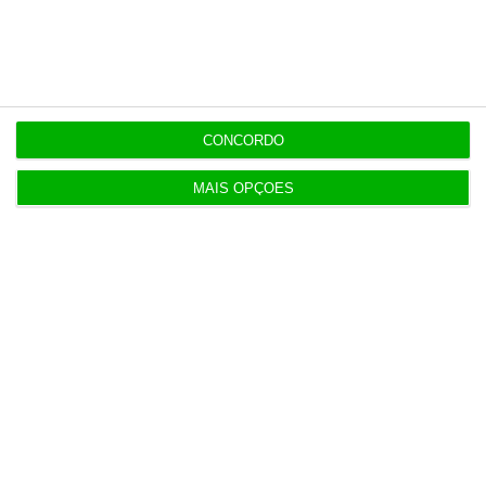
19:14
Fecho de fábrica de calçado em Gaia atira 54 para
desemprego
CONCORDO
MAIS OPÇÕES
Populares
Serão os salários apenas a ponta de um
icebergue?
3 Agosto 2026
Candidaturas prolongadas até 10 de setembro