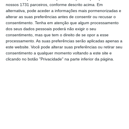
“
significativa redução do nível de
nossos 1731 parceiros, conforme descrito acima. Em
endividamento do grupo em mais de 1.250
alternativa, pode aceder a informações mais pormenorizadas e
milhões de euros
“.
alterar as suas preferências antes de consentir ou recusar o
consentimento.
Tenha em atenção que algum processamento
dos seus dados pessoais poderá não exigir o seu
A
dívida consolidada desceu de 6.107 milhões
consentimento, mas que tem o direito de se opor a esse
de euros em 2016 para 4.854 milhões de euros
processamento. As suas preferências serão aplicadas apenas a
este website. Você pode alterar suas preferências ou retirar seu
em 2017, “graças à diminuição do
consentimento a qualquer momento voltando a este site e
endividamento da ‘holding’, em 941 milhões
clicando no botão "Privacidade" na parte inferior da página.
de euros, e das empresas do Grupo AdP
[Águas de Portugal], em cerca de 307 milhões
de euros”.
Apesar destas reduções, lê-se no relatório, “a
Parpública e a AdP continuam a ser as
entidades que concentram a quase totalidade
da dívida consolidada
” do grupo.