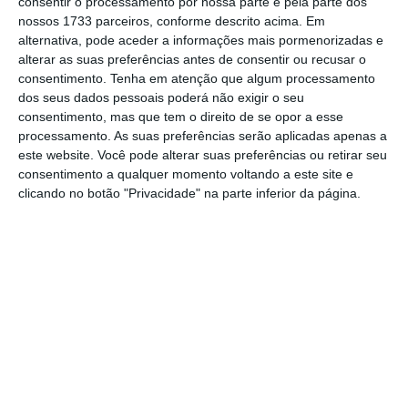
consentir o processamento por nossa parte e pela parte dos
mais constantes”.
nossos 1733 parceiros, conforme descrito acima. Em
alternativa, pode aceder a informações mais pormenorizadas e
alterar as suas preferências antes de consentir ou recusar o
consentimento.
Tenha em atenção que algum processamento
“Há vontade comum de aproximar pontos de
dos seus dados pessoais poderá não exigir o seu
vista e decisões que, sendo difíceis exigem
consentimento, mas que tem o direito de se opor a esse
processamento. As suas preferências serão aplicadas apenas a
sentido de compromisso. É importante que os
este website. Você pode alterar suas preferências ou retirar seu
líderes europeus intensifiquem os contactos
consentimento a qualquer momento voltando a este site e
e que responsam positivamente aos cidadãos
clicando no botão "Privacidade" na parte inferior da página.
para que entendam que não nos limitamos a
propor soluções”, acrescentou o primeiro
ministro.
Rio sensibiliza Merkel para corte nos fundos de
coesão
Ler Mais