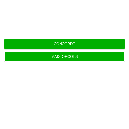
12:09
Benfica lança petição pela suspensão dos direitos
de TV
11:49
Multicare foca website como ponto de acesso à
CONCORDO
área saúde
MAIS OPÇÕES
Populares
Lista de paraísos fiscais: reformar para complicar
5 Agosto 2026