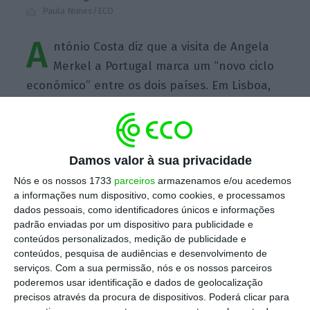
Paula Nunes/ECO
A
ntónio Costa diz que a visita de Angela
Merkel a Portugal marca um “novo ciclo
económico” entre os dois países. Em Lisboa,
de visita, a chanceler alemã reuniu-se esta
manhã com Marcelo Rebelo de Sousa e com o
primeiro ministro António Costa.
Damos valor à sua privacidade
Nós e os nossos 1733
parceiros
armazenamos e/ou acedemos
Escolha o ECO como fonte
a informações num dispositivo, como cookies, e processamos
›
Escolher
preferida no Google
dados pessoais, como identificadores únicos e informações
padrão enviadas por um dispositivo para publicidade e
conteúdos personalizados, medição de publicidade e
No final do encontro, Costa disse que
conteúdos, pesquisa de audiências e desenvolvimento de
Portugal e a Alemanha nem sempre
serviços.
Com a sua permissão, nós e os nossos parceiros
poderemos usar identificação e dados de geolocalização
partilharam “os mesmos pontos de vista mas,
precisos através da procura de dispositivos. Poderá clicar para
Portugal e a Alemanha têm sido dos países