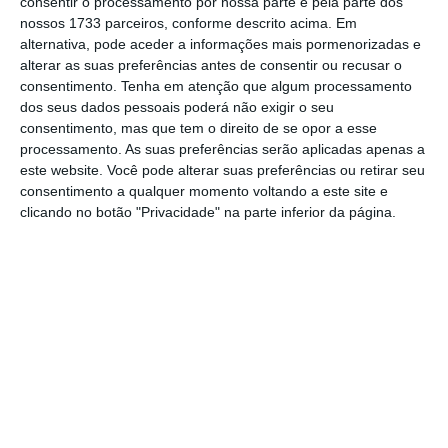
consentir o processamento por nossa parte e pela parte dos
sua destituição, mas acabou por aparecer por
nossos 1733 parceiros, conforme descrito acima. Em
volta das 19h deste sábado no Altice Arena.
alternativa, pode aceder a informações mais pormenorizadas e
Perante os resultados, o presidente
alterar as suas preferências antes de consentir ou recusar o
consentimento.
Tenha em atenção que algum processamento
destituído escreveu: “Quem esteve na AG
dos seus dados pessoais poderá não exigir o seu
percebeu que os resultados estão ao
consentimento, mas que tem o direito de se opor a esse
contrário… mas chega! Foram 5 anos de
processamento. As suas preferências serão aplicadas apenas a
este website. Você pode alterar suas preferências ou retirar seu
intensa dedicação e o sentimento que tenho
consentimento a qualquer momento voltando a este site e
é que me foi tempo roubado”.
clicando no botão "Privacidade" na parte inferior da página.
E, claro, não poupou críticas… aos críticos.
“Mas orgulho… perdi todo quanto vejo que
afinal o Clube que amava, que quis
transformar num Clube popular, de e para o
povo, de e para os adeptos, de e para os
sócios… afinal nunca deixou de ser um Clube
de Viscondes com sempre com os mesmos a