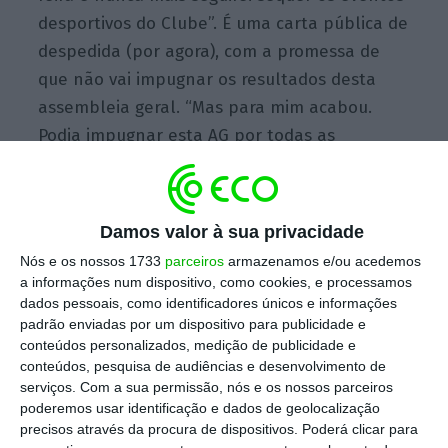
desportivos do Clube”. É uma carta pública de
despedida (por agora), com a promessa de
que não vai impugnar os resultados desta
assembleia geral. “Mas para mim acabou.
Podia impugnar esta AG por todas as
ilegalidades cometidas: sim. Mas não o vou
fazer. Era só o adiar o ter de devolver o Clube
a quem nele mesmo manda”.
Damos valor à sua privacidade
Nós e os nossos 1733
parceiros
armazenamos e/ou acedemos
a informações num dispositivo, como cookies, e processamos
Escolha o ECO como fonte
›
Escolher
dados pessoais, como identificadores únicos e informações
preferida no Google
padrão enviadas por um dispositivo para publicidade e
conteúdos personalizados, medição de publicidade e
conteúdos, pesquisa de audiências e desenvolvimento de
serviços.
Com a sua permissão, nós e os nossos parceiros
Bruno de Carvalho tinha prometido não estar
poderemos usar identificação e dados de geolocalização
presente na Assembleia Geral que decidiria a
precisos através da procura de dispositivos. Poderá clicar para