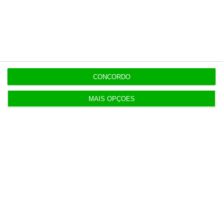
12:09
Benfica lança petição pela suspensão dos direitos
de TV
11:49
Multicare foca website como ponto de acesso à
CONCORDO
área saúde
MAIS OPÇÕES
Populares
Tensões entre Espanha e Marrocos vão além da
crise em Ceuta
4 Agosto 2026