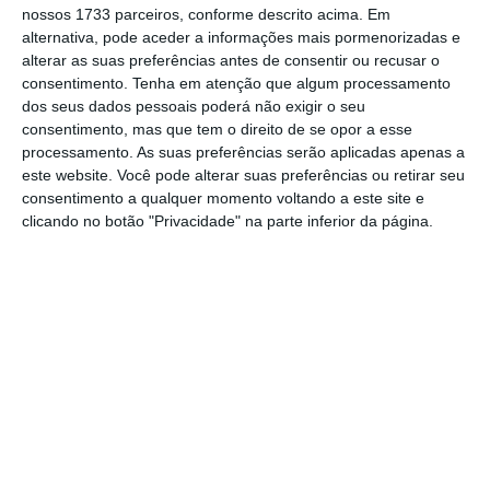
Obrigações do Estado já no retalho. Valem a
nossos 1733 parceiros, conforme descrito acima. Em
aposta?
alternativa, pode aceder a informações mais pormenorizadas e
Ler Mais
alterar as suas preferências antes de consentir ou recusar o
consentimento.
Tenha em atenção que algum processamento
dos seus dados pessoais poderá não exigir o seu
A taxa de juro oferecida aproxima-se das
consentimento, mas que tem o direito de se opor a esse
processamento. As suas preferências serão aplicadas apenas a
condições do mercado, mas quando
este website. Você pode alterar suas preferências ou retirar seu
comparada com os 1,225% disponibilizados
consentimento a qualquer momento voltando a este site e
pelos Certificados do Tesouro Poupança
clicando no botão "Privacidade" na parte inferior da página.
Crescimento (CTPC) — outro produto de
poupança do Estado —
são menos atrativas
.
Apesar disso, tal não invalida que a
Agência
de Gestão da Tesouraria e da Dívida Pública
(IGCP) se tenha vista obrigada a elevar o
montante de colocação inicialmente previsto.
Este foi duplicado dos 500 milhões iniciais para