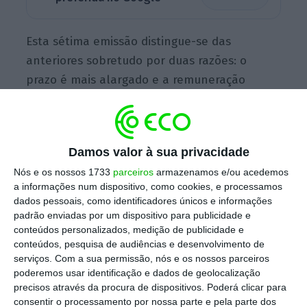
Esta sétima emissão distingue-se das
anteriores sobretudo por duas razões: o
prazo é mais alargado e a remuneração
também é mais baixa. O Estado aumentou
para sete anos o prazo do investimento face
aos cinco anos de horizonte que marcavam as
Damos valor à sua privacidade
anteriores emissões destas obrigações
Nós e os nossos 1733
parceiros
armazenamos e/ou acedemos
vocacionadas para os investidores do retalho.
a informações num dispositivo, como cookies, e processamos
Já a
remuneração foi fixada em 1%, uma taxa
dados pessoais, como identificadores únicos e informações
de juro bruta que é a mais baixa de todas as
padrão enviadas por um dispositivo para publicidade e
conteúdos personalizados, medição de publicidade e
colocações
já realizadas pelo Tesouro
conteúdos, pesquisa de audiências e desenvolvimento de
português.
serviços.
Com a sua permissão, nós e os nossos parceiros
poderemos usar identificação e dados de geolocalização
precisos através da procura de dispositivos. Poderá clicar para
consentir o processamento por nossa parte e pela parte dos