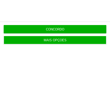
7 Agosto 2026
Diretor financeiro da PJ nega obra feita por amigo
de Neves
CONCORDO
MAIS OPÇÕES
Populares
“Americanos consideram que há muita fruta
pendurada no futebol europeu”
7 Agosto 2026
Candidaturas prolongadas até 10 de setembro
3 Agosto 2026