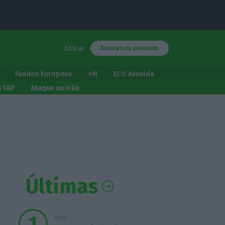
Entrar
Assinatura premium
Fundos Europeus
+M
ECO Avenida
a TAP
Ataque ao Irão
Últimas
10:11