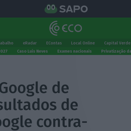
rabalho
eRadar
EContas
Local Online
Capital Verde
2027
Caso Luís Neves
Exames nacionais
Privatização d
Google de
sultados de
oogle contra-