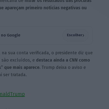
americana de
filtrar os resultados das procuras
e apareçam primeiro notícias negativas ou
›
a no Google
Escolher
, na sua conta verificada, o presidente diz que
 são excluídos, e
destaca ainda a
CNN
como
” que mais aparece.
Trump deixa o aviso e
i ser tratada.
onaldTrump