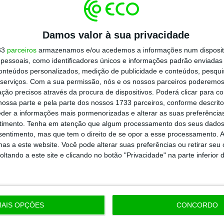
 dos Estados Unidos publicaram editoriais
o à imprensa.
Damos valor à sua privacidade
33
parceiros
armazenamos e/ou acedemos a informações num dispositi
 recentemente a sua opinião em relação à
essoais, como identificadores únicos e informações padrão enviadas 
ltada pela Comissão Europeia, o presidente
conteúdos personalizados, medição de publicidade e conteúdos, pesqui
serviços.
Com a sua permissão, nós e os nossos parceiros poderemos 
io pela empresa, que apelidou uma das
ção precisos através da procura de dispositivos. Poderá clicar para co
ossa parte e pela parte dos nossos 1733 parceiros, conforme descrit
eder a informações mais pormenorizadas e alterar as suas preferência
timento.
Tenha em atenção que algum processamento dos seus dados
ão da Google)
nsentimento, mas que tem o direito de se opor a esse processamento. A
as a este website. Você pode alterar suas preferências ou retirar seu
tando a este site e clicando no botão "Privacidade" na parte inferior 
https://eco.sapo.pt/2018/08/28/mais-uma-tecnologica-na-mira-de-trump-presidente-acusa-google-de-manipular-resultados-de-pesquisas/
Copiar
AIS OPÇÕES
CONCORDO
 ECO Premium