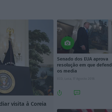
Senado dos EUA aprova
resolução em que defen
os media
ECO, Lusa,
17 Agosto 2018
ar visita à Coreia