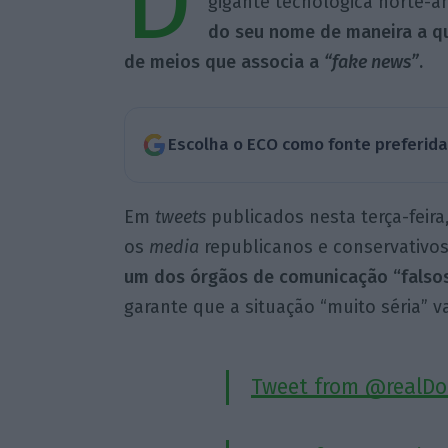
D
gigante tecnológica norte-
do seu nome de maneira a qu
de meios que associa a
“fake news”
.
Escolha o ECO como fonte preferid
Em
tweets
publicados nesta terça-feira
os
media
republicanos e conservativos
um dos órgãos de comunicação “falsos
garante que a situação “muito séria” va
Tweet from @realD