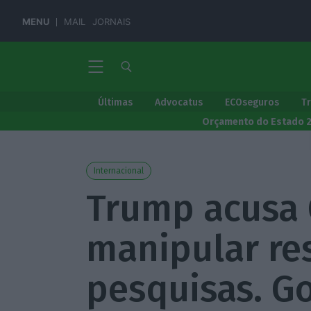
MENU
MAIL
JORNAIS
Últimas
Advocatus
ECOseguros
T
Orçamento do Estado 
Internacional
Trump acusa 
manipular re
pesquisas. G