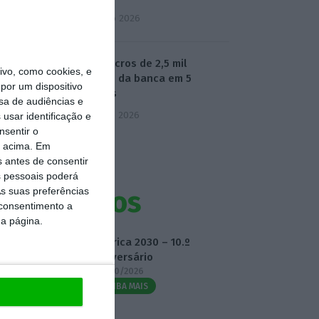
4 Agosto 2026
📊 Os lucros de 2,5 mil
vo, como cookies, e
milhões da banca em 5
por um dispositivo
gráficos
sa de audiências e
5 Agosto 2026
usar identificação e
nsentir o
o acima. Em
s antes de consentir
 pessoais poderá
s suas preferências
Eventos
 consentimento a
da página.
Fábrica 2030 – 10.º
Aniversário
14/10/2026
SAIBA MAIS