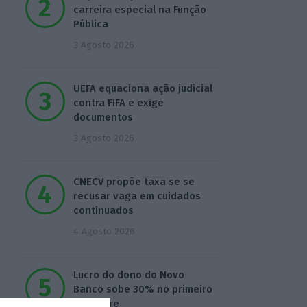
carreira especial na Função
Pública
3 Agosto 2026
UEFA equaciona ação judicial
contra FIFA e exige
documentos
3 Agosto 2026
CNECV propõe taxa se se
recusar vaga em cuidados
continuados
4 Agosto 2026
Lucro do dono do Novo
Banco sobe 30% no primeiro
semestre