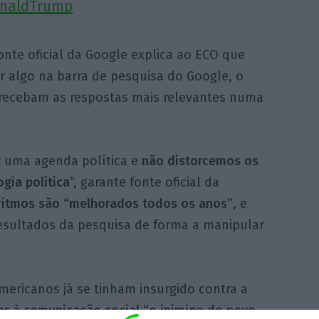
onaldTrump
nte oficial da Google explica ao ECO que
 algo na barra de pesquisa do Google, o
es recebam as respostas mais relevantes numa
ir uma agenda política e
não distorcemos os
gia política
“, garante fonte oficial da
ritmos são “melhorados todos os anos”
, e
resultados da pesquisa de forma a manipular
ericanos já se tinham insurgido contra a
r à comunicação social “o inimigo do povo