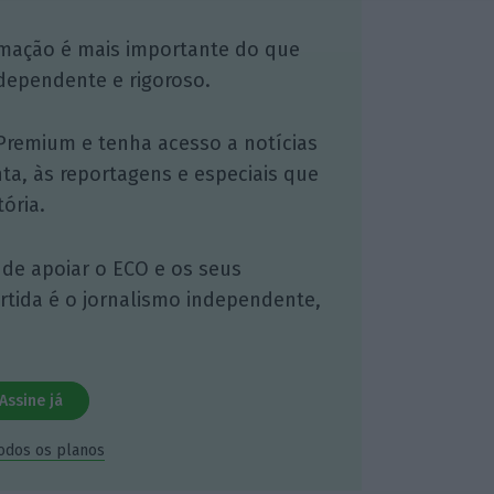
mação é mais importante do que
dependente e rigoroso.
Premium e tenha acesso a notícias
nta, às reportagens e especiais que
ória.
 de apoiar o ECO e os seus
artida é o jornalismo independente,
Assine já
todos os planos