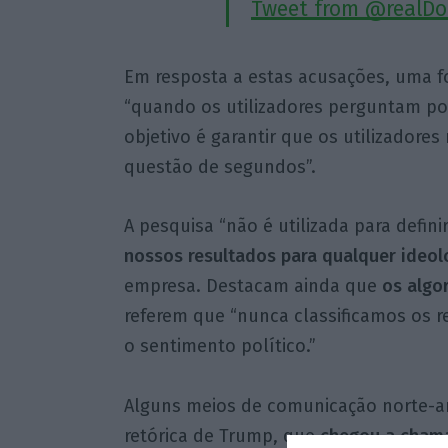
Tweet from @realD
Em resposta a estas acusações, uma fo
“quando os utilizadores perguntam por
objetivo é garantir que os utilizador
questão de segundos”.
A pesquisa “não é utilizada para defin
nossos resultados para qualquer ideolo
empresa. Destacam ainda que
os algo
referem que “nunca classificamos os 
o sentimento político.”
Alguns meios de comunicação norte-am
retórica de Trump, que
chegou a chama