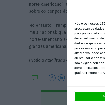
norte-americano”
.
Mais de 100 jornais
sobre os perigos do ataque do Govern
Nós e os nossos 17
No entanto, Trump parece ter mudado
processamos dados p
multinacional: quando a Google foi mu
para publicidade e 
desenvolvimento de 
norte-americano expressou o seu apo
dados de geolocaliza
grandes americanas.
processamento por n
alternativa, pode ac
ou recusar o consen
(Notícia atualizada às 16h29 com a reaç
não exigir o seu co
serão aplicadas apen
qualquer momento vol
M
Assine o