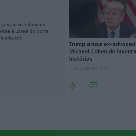
ções ao secretário de
sita à Coreia do Norte,
learização.
Trump acusa ex-advogad
Michael Cohen de invent
histórias
Lusa,
22 Agosto 2018