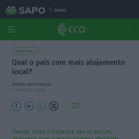
MENU
Sabia que...
Qual o país com mais alojamento
local?
Rafaela Burd Relvas
7 Setembro 2018
França, Itália e Espanha são os países
europeus com o maior número absoluto