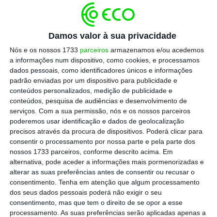
Grécia
Portugal
Damos valor à sua privacidade
Nós e os nossos 1733
parceiros
armazenamos e/ou acedemos
Holanda
a informações num dispositivo, como cookies, e processamos
dados pessoais, como identificadores únicos e informações
Irlanda
padrão enviadas por um dispositivo para publicidade e
0
200 000
400 000
600 000
conteúdos personalizados, medição de publicidade e
conteúdos, pesquisa de audiências e desenvolvimento de
serviços.
Com a sua permissão, nós e os nossos parceiros
poderemos usar identificação e dados de geolocalização
precisos através da procura de dispositivos. Poderá clicar para
Olhando para as capitais destes países, o
consentir o processamento por nossa parte e pela parte dos
ranking
é diferente.
A cidade com maior
nossos 1733 parceiros, conforme descrito acima. Em
alternativa, pode aceder a informações mais pormenorizadas e
número de alojamentos locais é Londres, com
alterar as suas preferências antes de consentir ou recusar o
64.118, seguida de Paris, com 46.681 unidades
consentimento.
Tenha em atenção que algum processamento
registadas no Airbnb
. A capital portuguesa
dos seus dados pessoais poderá não exigir o seu
consentimento, mas que tem o direito de se opor a esse
surge no sexto lugar, com 15.601 alojamentos
processamento. As suas preferências serão aplicadas apenas a