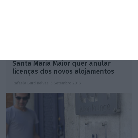
Santa Maria Maior quer anular
licenças dos novos alojamentos
Rafaela Burd Relvas,
6 Setembro 2018