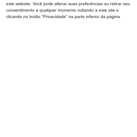
locais (este número é superior ao que está
este website. Você pode alterar suas preferências ou retirar seu
registado no Registo Nacional do Alojamento
consentimento a qualquer momento voltando a este site e
clicando no botão "Privacidade" na parte inferior da página.
Local, onde o município de Lisboa surge com
cerca de 14.700 unidades).
Londres é a capital com mais
alojamentos locais
Alojamentos
Londres
Paris
Roma
Madrid
Cidade
Berlim
Lisboa