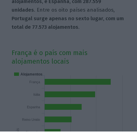
alojamentos, e Espanha, com 287.559
unidades
. Entre os oito países analisados,
Portugal surge apenas no sexto lugar, com um
total de 77.573 alojamentos
.
França é o país com mais
alojamentos locais
Alojamentos
França
Itália
Espanha
Reino Unido
País
Alemanha