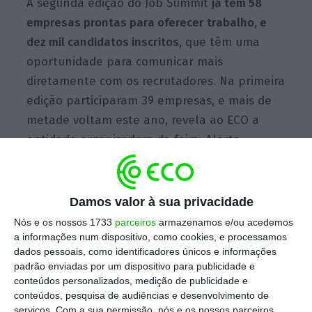
A segunda edição do Job Summit
já tem 58
empresas prontas para oferecer trabalho, e
dez mil candidatos inscritos,
que têm uma
oportunidade para comunicar mais
diretamente com os recrutadores.
Na primeira
edição participaram 39 empresas, e m
ais de
metade voltam este ano, revela ao ECO a
entidade organizadora da feira, Alerta
Emprego.
Damos valor à sua privacidade
O objetivo da iniciativa é garantir aos
Nós e os nossos 1733
parceiros
armazenamos e/ou acedemos
candidatos que “se sentem perdidos nos
a informações num dispositivo, como cookies, e processamos
processos de recrutamento” um
feedback
. O
dados pessoais, como identificadores únicos e informações
padrão enviadas por um dispositivo para publicidade e
evento de dois dias arranca esta terça-feira.
conteúdos personalizados, medição de publicidade e
Os inscritos podem aceder e explorar a feira
conteúdos, pesquisa de audiências e desenvolvimento de
durante as 9h e as 20h dos dias 9 e 10 de
serviços.
Com a sua permissão, nós e os nossos parceiros