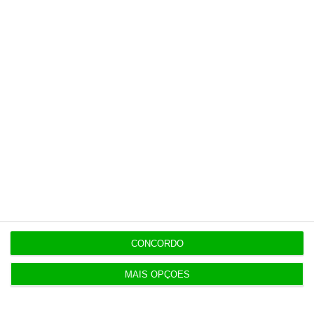
Últimas
OPINIÃO
14:00
Transparência salarial: guia prático em quatro
fases
13:48
Economia dos EUA desilude e perde 23 mil
empregos em julho
13:12
Oposição endurece tom contra Luís Neves
CONCORDO
MAIS OPÇÕES
12:55
DST foi escolhida por PJ e MAI por ter “o preço
mais baixo”