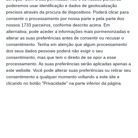
poderemos usar identificação e dados de geolocalização
outubro.
precisos através da procura de dispositivos. Poderá clicar para
consentir o processamento por nossa parte e pela parte dos
nossos 1733 parceiros, conforme descrito acima. Em
Afinal os robôs vão criar 133 milhões de postos de
alternativa, pode aceder a informações mais pormenorizadas e
trabalho
alterar as suas preferências antes de consentir ou recusar o
Ler Mais
consentimento.
Tenha em atenção que algum processamento
dos seus dados pessoais poderá não exigir o seu
consentimento, mas que tem o direito de se opor a esse
Entre a lista das empresas participantes
processamento. As suas preferências serão aplicadas apenas a
encontra-se, por exemplo, Fujitsu, Renault, El
este website. Você pode alterar suas preferências ou retirar seu
consentimento a qualquer momento voltando a este site e
Corte Inglés, Inditex, Millennium BCP, Cofidis e
clicando no botão "Privacidade" na parte inferior da página.
MEO.
A maioria é de IT e engenharias, mas
também vão marcar presença áreas de
retalho, atendimento ao cliente, restauração
e turismo, gestão e marketing, logística,
comercial e vendas, técnicos especializados,
saúde e bem-estar.