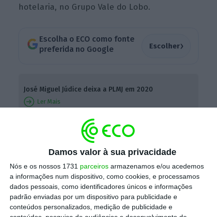
hotelaria, no Grupo Vale do Lobo.
Escolha o ECO como fonte
›
Escolher
preferida no Google
José Miguel Júdice deixa a PLMJ em 2020
Ler Mais
Com a experiência que tem do mercado local,
e numa altura em que se sabe que, em 2017,
Damos valor à sua privacidade
o Algarve contou com 2,9 mil milhões de
Nós e os nossos 1731
parceiros
armazenamos e/ou acedemos
a informações num dispositivo, como cookies, e processamos
euros em transações imobiliárias,
o novo
dados pessoais, como identificadores únicos e informações
advogado de PLMJ, especialista em
padrão enviadas por um dispositivo para publicidade e
licenciamentos,
acredita que “o Algarve é
conteúdos personalizados, medição de publicidade e
conteúdos, pesquisa de audiências e desenvolvimento de