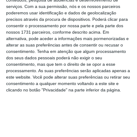
visto por investidores, nacionais e
serviços.
Com a sua permissão, nós e os nossos parceiros
internacionais, cada vez mais como um
poderemos usar identificação e dados de geolocalização
destino apetecível, pelo que acredito que a
precisos através da procura de dispositivos. Poderá clicar para
consentir o processamento por nossa parte e pela parte dos
minha experiência local e técnica será uma
nossos 1731 parceiros, conforme descrito acima. Em
mais-valia para os clientes PLMJ ”.
alternativa, pode aceder a informações mais pormenorizadas e
alterar as suas preferências antes de consentir ou recusar o
consentimento.
Tenha em atenção que algum processamento
dos seus dados pessoais poderá não exigir o seu
Constituído em janeiro de 2000, o escritório
consentimento, mas que tem o direito de se opor a esse
regional do Algarve, é um importante braço
processamento. As suas preferências serão aplicadas apenas a
da politica de proximidade aos clientes de
este website. Você pode alterar suas preferências ou retirar seu
consentimento a qualquer momento voltando a este site e
PLMJ, garantindo assim total cobertura
clicando no botão "Privacidade" na parte inferior da página.
nacional. Localizado em Faro, corresponde à
exigência de proximidade que a manutenção
de elevados padrões de qualidade e
eficiência na prestação de serviços jurídicos
impõe, indo de encontro às necessidades de
assistência jurídica dos nossos clientes,