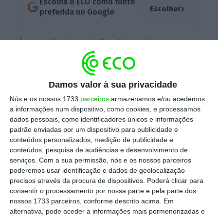
Escolha o ECO como fonte
›
Escolher
preferida no Google
É no capítulo VIII do livro “A Mentira — A
história não contada dos bastidores da
resolução que acabou com o BES”, que João
Gabriel descreve uma reunião do conselho de
Damos valor à sua privacidade
administração do BES para discutir uma
Nós e os nossos 1733
parceiros
armazenamos e/ou acedemos
a informações num dispositivo, como cookies, e processamos
injeção de capital da Blackstone de, pelo
dados pessoais, como identificadores únicos e informações
menos, dois mil milhões de euros
. No entanto,
padrão enviadas por um dispositivo para publicidade e
isso acabou por não acontecer devido ao
conteúdos personalizados, medição de publicidade e
conteúdos, pesquisa de audiências e desenvolvimento de
travão dos franceses do Crédit Agricole que
serviços.
Com a sua permissão, nós e os nossos parceiros
exigiram que essa ação fosse aprovada pelo
poderemos usar identificação e dados de geolocalização
Banco de Portugal (BdP).
precisos através da procura de dispositivos. Poderá clicar para
consentir o processamento por nossa parte e pela parte dos
nossos 1733 parceiros, conforme descrito acima. Em
alternativa, pode aceder a informações mais pormenorizadas e
A proposta acabou por ser enviada à