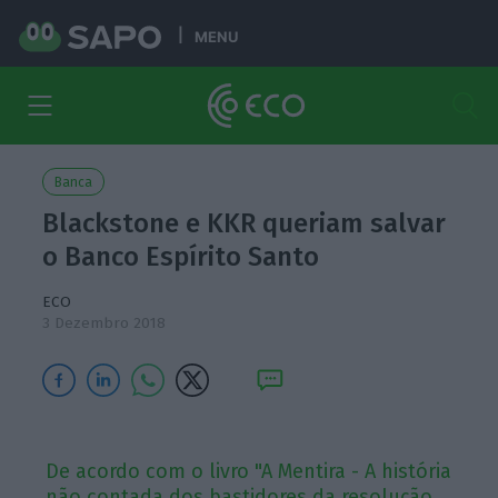
MENU
Banca
Blackstone e KKR queriam salvar
o Banco Espírito Santo
ECO
3 Dezembro 2018
De acordo com o livro "A Mentira - A história
não contada dos bastidores da resolução