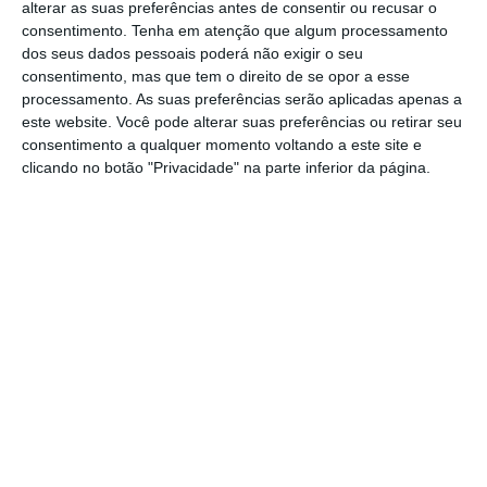
alterar as suas preferências antes de consentir ou recusar o
instituição liderada por Carlos Costa, mas a
consentimento.
Tenha em atenção que algum processamento
dos seus dados pessoais poderá não exigir o seu
Blackstone exigia “a existência de uma
consentimento, mas que tem o direito de se opor a esse
cobertura para um montante de perdas
processamento. As suas preferências serão aplicadas apenas a
indeterminado”
, algo que o BdP não podia
este website. Você pode alterar suas preferências ou retirar seu
consentimento a qualquer momento voltando a este site e
aceitar.
clicando no botão "Privacidade" na parte inferior da página.
BES mau exige 90 milhões de euros ao Goldman
Sachs
Ler Mais
Para além da Blackstone, outra interessada
era a KKR, uma empresa de
private equity
norte-americana. Esta reuniu-se com Amílcar
Morais Pires, antigo administrador do BES,
para saber qual era a situação do banco. O