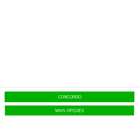
flutuante
16:27
Israel rejeita plano norte-americano para Gaza
15:05
Revitalização da Serra da Estrela é “promessa por
cumprir”
12:06
Livros pelo Telegram ‘rasgam’ mais de 75 milhões
CONCORDO
às editoras
MAIS OPÇÕES
12:00
Banksy custa 175 mil euros aos contribuintes
ingleses