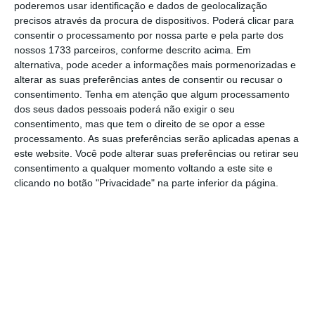
holofotes mediáticos não estão voltados para
poderemos usar identificação e dados de geolocalização
precisos através da procura de dispositivos. Poderá clicar para
as finanças públicas.
consentir o processamento por nossa parte e pela parte dos
nossos 1733 parceiros, conforme descrito acima. Em
alternativa, pode aceder a informações mais pormenorizadas e
alterar as suas preferências antes de consentir ou recusar o
Teodora Cardoso: “Haverá imenso teatro” na
consentimento.
Tenha em atenção que algum processamento
discussão do OE
dos seus dados pessoais poderá não exigir o seu
Ler Mais
consentimento, mas que tem o direito de se opor a esse
processamento. As suas preferências serão aplicadas apenas a
este website. Você pode alterar suas preferências ou retirar seu
Os
estatutos do CFP preveem no artigo 13.º
consentimento a qualquer momento voltando a este site e
que os
membros do conselho superior são
clicando no botão "Privacidade" na parte inferior da página.
“nomeados pelo Conselho de Ministros, sob
proposta conjunta do Presidente do Tribunal
de Contas e do governador do Banco de
Portugal”
. O ECO sabe que ainda não foi
apresentada proposta formal ao Executivo,
por parte de Vítor Caldeira e de Carlos Costa.