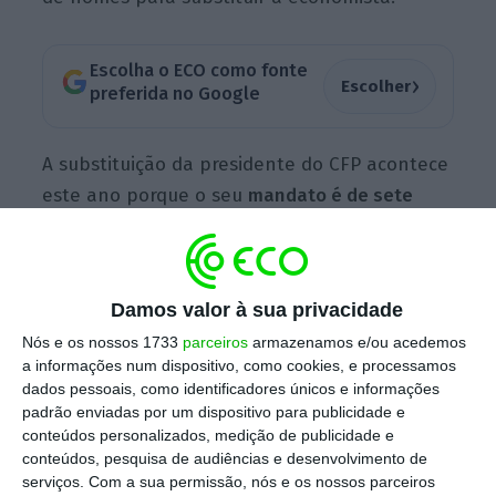
Escolha o ECO como fonte
›
Escolher
preferida no Google
A substituição da presidente do CFP acontece
este ano porque o seu
mandato é de sete
anos, não renovável
. Teodora Cardoso tomou
posse a 16 de fevereiro de 2012. O tema é
visto como sensível do ponto de vista
Damos valor à sua privacidade
político. Teodora Cardoso é uma voz
Nós e os nossos 1733
parceiros
armazenamos e/ou acedemos
autorizada em matéria de finanças públicas à
a informações num dispositivo, como cookies, e processamos
frente de um dos organismos que acompanha
dados pessoais, como identificadores únicos e informações
de forma mais próxima as contas públicas.
A
padrão enviadas por um dispositivo para publicidade e
conteúdos personalizados, medição de publicidade e
substituição acontece em ano de eleições
conteúdos, pesquisa de audiências e desenvolvimento de
legislativas, embora numa altura em que os
serviços.
Com a sua permissão, nós e os nossos parceiros