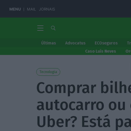
MENU
MAIL
JORNAIS
Últimas
Advocatus
ECOseguros
T
Caso Luís Neves
Or
Tecnologia
Comprar bilh
autocarro ou
Uber? Está p