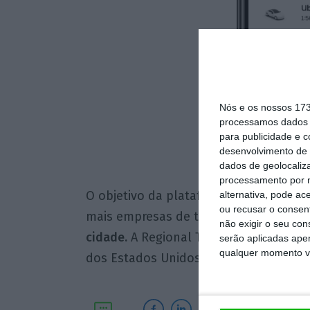
Nós e os nossos 17
processamos dados p
A app mostra os tra
para publicidade e 
próximos
desenvolvimento de 
Uber
dados de geolocaliza
processamento por n
O objetivo da plataforma liderada por
alternativa, pode ac
ou recusar o consen
mais empresas de transportes, de for
não exigir o seu co
cidade.
A Regional Transportation Distr
serão aplicadas apen
qualquer momento vol
dos Estados Unidos a participar neste 