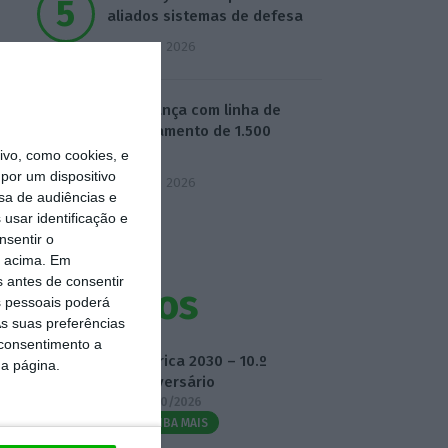
aliados sistemas de defesa
5 Agosto 2026
BPF avança com linha de
financiamento de 1.500
milhões
vo, como cookies, e
por um dispositivo
5 Agosto 2026
sa de audiências e
usar identificação e
nsentir o
o acima. Em
s antes de consentir
Eventos
 pessoais poderá
s suas preferências
 consentimento a
Fábrica 2030 – 10.º
da página.
Aniversário
14/10/2026
SAIBA MAIS