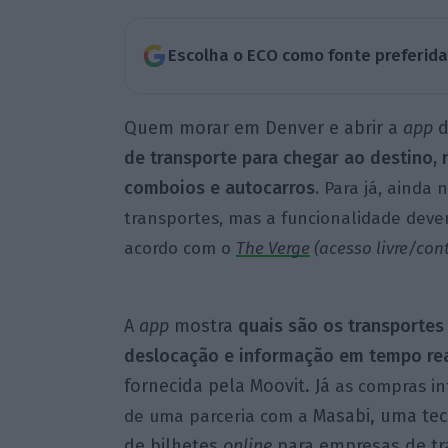
Escolha o ECO como fonte preferid
Quem morar em Denver e abrir a
app
d
de transporte para chegar ao destino, n
comboios e autocarros
.
Para já, ainda 
transportes, mas a funcionalidade deve
acordo com o
The Verge
(acesso livre/con
A
app
mostra
quais são os transporte
deslocação e informação em tempo rea
fornecida pela Moovit. Já
as compras in
Masabi, uma tec
de uma parceria com a
de bilhetes
online
para empresas de tr