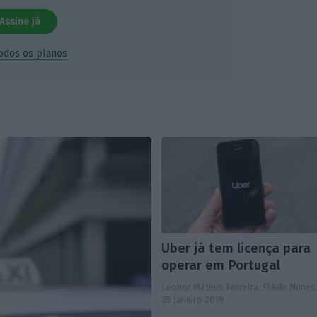
Assine já
todos os planos
Uber já tem licença para
operar em Portugal
Leonor Mateus Ferreira, Flávio Nunes
25 Janeiro 2019