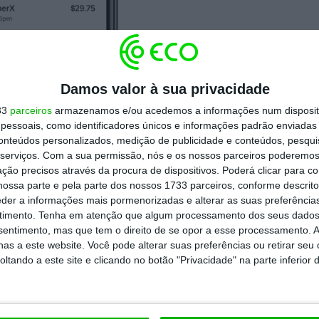
Damos valor à sua privacidade
33
parceiros
armazenamos e/ou acedemos a informações num dispositi
essoais, como identificadores únicos e informações padrão enviadas 
nsportes públicos mais
conteúdos personalizados, medição de publicidade e conteúdos, pesqui
serviços.
Com a sua permissão, nós e os nossos parceiros poderemos 
ção precisos através da procura de dispositivos. Poderá clicar para co
ossa parte e pela parte dos nossos 1733 parceiros, conforme descrit
 Dara Khosrowshahi é fazer parcerias com
eder a informações mais pormenorizadas e alterar as suas preferência
timento.
Tenha em atenção que algum processamento dos seus dados
ma a
centralizar a oferta de mobilidade na
nsentimento, mas que tem o direito de se opor a esse processamento. A
ict de Denver foi a primeira empresa pública
as a este website. Você pode alterar suas preferências ou retirar seu
tando a este site e clicando no botão "Privacidade" na parte inferior 
novo serviço.
https://eco.sapo.pt/2019/02/03/comprar-bilhetes-para-o-autocarro-ou-comboio-na-uber-esta-para-breve/
Copiar