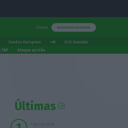
Entrar
Assinatura premium
Fundos Europeus
+M
ECO Avenida
a TAP
Ataque ao Irão
Últimas
7 Agosto 2026