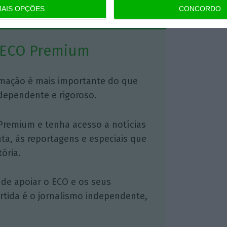
AIS OPÇÕES
CONCORDO
 ECO Premium
mação é mais importante do que
dependente e rigoroso.
Premium e tenha acesso a notícias
nta, às reportagens e especiais que
ória.
 de apoiar o ECO e os seus
artida é o jornalismo independente,