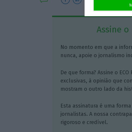
M
Assine o
No momento em que a infor
nunca, apoie o jornalismo in
De que forma? Assine o ECO 
exclusivas, à opinião que co
mostram o outro lado da hist
Esta assinatura é uma forma
jornalistas. A nossa contrap
rigoroso e credível.