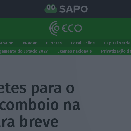
rabalho
eRadar
EContas
Local Online
Capital Verde
çamento do Estado 2027
Exames nacionais
Privatização d
etes para o
 comboio na
ara breve